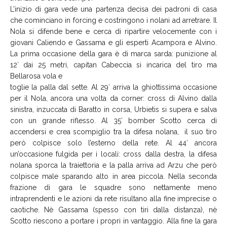
L’inizio di gara vede una partenza decisa dei padroni di casa
che cominciano in forcing e costringono i nolani ad arretrare. Il
Nola si difende bene e cerca di ripartire velocemente con i
giovani Caliendo e Gassama e gli esperti Acampora e Alvino.
La prima occasione della gara è di marca sarda: punizione al
12′ dai 25 metri, capitan Cabeccia si incarica del tiro ma
Bellarosa vola e
toglie la palla dal sette. Al 29′ arriva la ghiottissima occasione
per il Nola, ancora una volta da corner: cross di Alvino dalla
sinistra, inzuccata di Baratto in corsa, Urbietis si supera e salva
con un grande riflesso. Al 35′ bomber Scotto cerca di
accendersi e crea scompiglio tra la difesa nolana, il suo tiro
però colpisce solo l’esterno della rete. Al 44′ ancora
un’occasione fulgida per i locali: cross dalla destra, la difesa
nolana sporca la traiettoria e la palla arriva ad Arzu che però
colpisce male sparando alto in area piccola. Nella seconda
frazione di gara le squadre sono nettamente meno
intraprendenti e le azioni da rete risultano alla fine imprecise o
caotiche. Nè Gassama (spesso con tiri dalla distanza), nè
Scotto riescono a portare i propri in vantaggio. Alla fine la gara