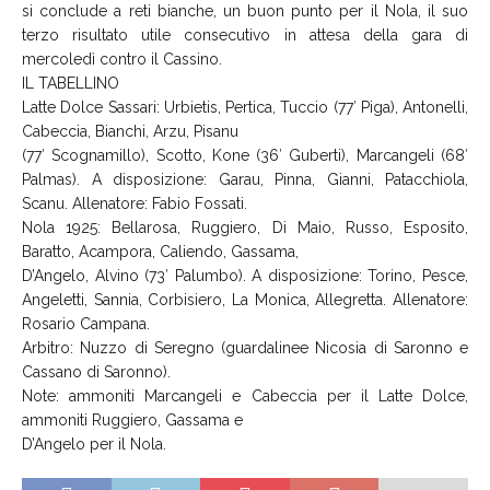
si conclude a reti bianche, un buon punto per il Nola, il suo
terzo risultato utile consecutivo in attesa della gara di
mercoledì contro il Cassino.
IL TABELLINO
Latte Dolce Sassari: Urbietis, Pertica, Tuccio (77′ Piga), Antonelli,
Cabeccia, Bianchi, Arzu, Pisanu
(77′ Scognamillo), Scotto, Kone (36′ Guberti), Marcangeli (68′
Palmas). A disposizione: Garau, Pinna, Gianni, Patacchiola,
Scanu. Allenatore: Fabio Fossati.
Nola 1925: Bellarosa, Ruggiero, Di Maio, Russo, Esposito,
Baratto, Acampora, Caliendo, Gassama,
D’Angelo, Alvino (73′ Palumbo). A disposizione: Torino, Pesce,
Angeletti, Sannia, Corbisiero, La Monica, Allegretta. Allenatore:
Rosario Campana.
Arbitro: Nuzzo di Seregno (guardalinee Nicosia di Saronno e
Cassano di Saronno).
Note: ammoniti Marcangeli e Cabeccia per il Latte Dolce,
ammoniti Ruggiero, Gassama e
D’Angelo per il Nola.