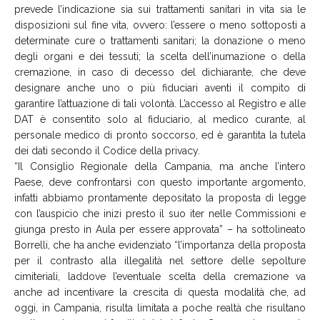
prevede l’indicazione sia sui trattamenti sanitari in vita sia le
disposizioni sul fine vita, ovvero: l’essere o meno sottoposti a
determinate cure o trattamenti sanitari; la donazione o meno
degli organi e dei tessuti; la scelta dell’inumazione o della
cremazione, in caso di decesso del dichiarante, che deve
designare anche uno o più fiduciari aventi il compito di
garantire l’attuazione di tali volontà. L’accesso al Registro e alle
DAT è consentito solo al fiduciario, al medico curante, al
personale medico di pronto soccorso, ed è garantita la tutela
dei dati secondo il Codice della privacy.
“Il Consiglio Regionale della Campania, ma anche l’intero
Paese, deve confrontarsi con questo importante argomento,
infatti abbiamo prontamente depositato la proposta di legge
con l’auspicio che inizi presto il suo iter nelle Commissioni e
giunga presto in Aula per essere approvata” – ha sottolineato
Borrelli, che ha anche evidenziato “l’importanza della proposta
per il contrasto alla illegalità nel settore delle sepolture
cimiteriali, laddove l’eventuale scelta della cremazione va
anche ad incentivare la crescita di questa modalità che, ad
oggi, in Campania, risulta limitata a poche realtà che risultano