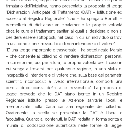
firmatario dell’iniziativa, hanno presentato la proposta di legge
“Dichiarazioni Anticipate di Trattamento (DAT) – Istituzione ed
accesso al Registro Regionale” “che – ha spiegato Borrelli –
permetterà di dichiarare anticipatamente le proprie volontà
circa le cure e i trattamenti sanitari ai quali si desidera o non si
desidera essere sottoposti, nel caso in cui un individuo si trovi
in una condizione irreversibile di non intendere e di volere”.
“E’ una legge importante e trasversale – ha sottolineato Maraio
– che consente al cittadino di rendere dichiarazioni personali
in cui esprime, ora per allora, le proprie volontà per il caso in
cui venga a trovarsi, per qualunque ragione, in uno stato di
incapacità di intendere e di volere che, sulla base dei parametri
scientifici riconosciuti a livello internazionale, comporti una
perdita di coscienza definitiva e irreversibile”. La proposta di
legge prevede che le DAT siano iscritte in un Registro
Regionale istituito presso le Aziende sanitarie locali e
memorizzate nella Carta sanitaria regionale del cittadino.
Ovviamente, la scelta se presentare la DAT è libera e
facoltativa. Quanto ai contenuti, la DAT, redatta in forma scritta e
munita di sottoscrizione autenticata nelle forme di legge,