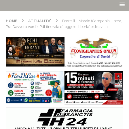
HOME
ATTUALITA'
Borrelli – Maraio (Campania Libera,
Psi, Davvero Verdi): Pdl fine vita e’ legge di liberta’ e di civilta’