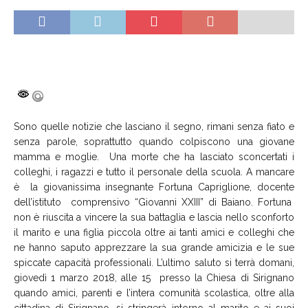
Sono quelle notizie che lasciano il segno, rimani senza fiato e
senza parole, soprattutto quando colpiscono una giovane
mamma e moglie. Una morte che ha lasciato sconcertati i
colleghi, i ragazzi e tutto il personale della scuola. A mancare
è la giovanissima insegnante Fortuna Capriglione, docente
dell’istituto comprensivo “Giovanni XXIII” di Baiano. Fortuna
non è riuscita a vincere la sua battaglia e lascia nello sconforto
il marito e una figlia piccola oltre ai tanti amici e colleghi che
ne hanno saputo apprezzare la sua grande amicizia e le sue
spiccate capacità professionali. L’ultimo saluto si terrà domani,
giovedì 1 marzo 2018, alle 15 presso la Chiesa di Sirignano
quando amici, parenti e l’intera comunità scolastica, oltre alla
cittadina di Sirignano, si stringerà intorno al marito e ai suoi