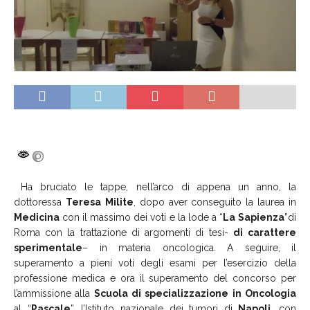
Ha bruciato le tappe, nell’arco di appena un anno, la
dottoressa
Teresa
Milite
, dopo aver conseguito la laurea in
Medicina
con il massimo dei voti e la lode a “
La
Sapienza
”di
Roma con la trattazione di argomenti di tesi-
di
carattere
sperimentale
– in materia oncologica. A seguire, il
superamento a pieni voti degli esami per l’esercizio della
professione medica e ora il superamento del concorso per
l’ammissione alla
Scuola
di
specializzazione
in
Oncologia
al “
Pascale
”, l’Istituto nazionale dei tumori di
Napoli
, con