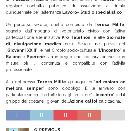
regolare contratto pubblico di assunzione a durata
quinquennale per l’alternanza
Lavoro
–
Studio
specialistico
.
Un percorso veloce, quello compiuto da
Teresa
Milite
,
segnato dall’impegno di volontariato civico con l’attiva
partecipazione alle iniziative
Pro
Telethon
e alle
Giornate
di
divulgazione
medica
nelle Scuole nei plessi del
“
Giovanni
XXIII
” e nel Circolo socio-culturale “
L’Incontro
”, a
Baiano
e
Sperone
. Un impegno che continua, anche se in
misura più … contenuta e compatibile con l’attività
professionale.
Alla dottoressa
Teresa
Milite
gli auguri di “
ad
maiora
ac
meliora
semper
” sono d’obbligo. E le arrivano con
particolare sincerità ed affetto dagli amici de “
L’Incontro
” e dal
gruppo dei coetanei giovani dell’
Azione
cattolica
cittadina
.
PREVIOUS