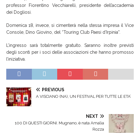
professor Fiorentino Vecchiarelli, presidente dell’accademia
dei Dogliosi
.
D
omenica 18
, invece, si cimenterà nella stessa impresa i
l Vice
Console
,
Dino Giovino
,
del
“
Touring Club Paesi d’Irpinia
”
.
L’ingresso sarà totalmente gratuito. Sara
n
no inoltre
previsti
degli sconti per i soci delle associazioni che hanno promosso
l’iniziativa
.
PREVIOUS
A VISCIANO (NA), UN FESTIVAL PER TUTTE LE ETA’
NEXT
100 DI QUESTI GIORNI. Mugnano, è nata Amalia
Rozza