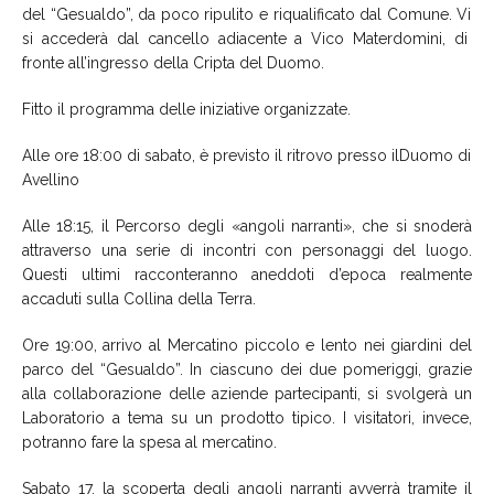
del
“
Gesualdo
”
,
da poco ripulito e riqualificato dal Comune. Vi
si accederà dal cancello adiacente a Vico Materdomini, di
fronte
al
l’ingresso della Cripta del Duomo.
Fitto il programma delle iniziative organizzate.
Alle ore 18:00
di sabato
,
è previsto il r
itrovo
presso il
Duomo di
Avellino
Alle 18:15
,
il
Percorso degli «angoli narranti»,
che si snoderà
attraverso una serie di
incontri con personaggi del luogo
.
Questi ultimi
racconteranno aneddoti d’epoca realmente
accaduti sulla Collina della Terra.
Ore 19
:
00
,
a
rrivo al Mercatino piccolo e lento nei giardini del
parco del “
Gesualdo
”.
In
ciascuno dei due pomeriggi, grazie
all
a collaborazione delle
aziende partecipanti, si svolgerà un
Laboratorio a tema su un prodotto tipico
. I
visitatori
, invece,
potranno fare la spesa al mercatino.
Sabato 17
, la scoperta degli
angoli narranti
avverrà tramite il