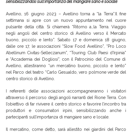
sensibilizzandoli sull’importanza del mangiare sano e sociale
Avellino,
1
6
giugno 2023
–
Avellino torna a “la Terra”
.
Il fine
settimana si apre con un nuovo
appuntamento
nel cuore
pulsante della città.
Si chiamerà
“Ritorno a…la Terra. Viaggio
negli angoli del centro storico di Avellino verso il Mercato
buono, piccolo e lento”
. Sabato 17 e domenica 18 giugno,
dalle ore 17, le associazioni “
Slow Food Avellino
”
,
“
Pro Loco
Abellinum Civitas-Selleczanum
”
,
“
Touring Club Paesi d’Irpinia
”
e
“
Accademia dei Dogliosi
”, con il Patrocinio del Comune di
Avellino, allestiranno
“
un mercatino buono
,
piccolo e lento
”
nel
Parco del teatro “Carlo Gesualdo, vero
polmone verde del
centro storico di Avellino
.
I referenti delle associazioni
accompagn
eranno
i visitatori
attraverso il percorso degli angoli narranti del Rione Terra.
Con
l’obiettivo
di far rivivere il centro storico
e
favorire l’incontro tra
produttori e consumatori irpini, sensibilizzando
anche
i
partecipanti sull’importanza di mangiare sano e locale
.
Il mercatino
, come detto, sarà allestito
nei giardini del Parco