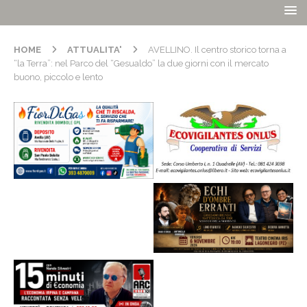
HOME
ATTUALITA'
AVELLINO. Il centro storico torna a
“la Terra”: nel Parco del “Gesualdo” la due giorni con il mercato
buono, piccolo e lento