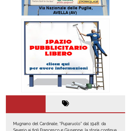
Mugnano del Cardinale, “Puparuolo” dal 1948: da
Saverio ai figli Francesco e Giuseppe, la storia continua