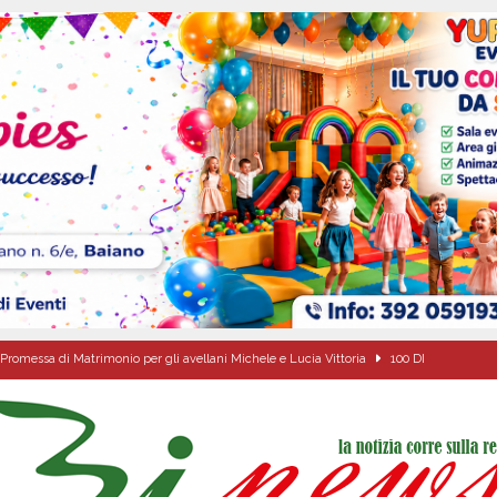
Promessa di Matrimonio per gli avellani Michele e Lucia Vittoria
100 DI
Onofrio: due giorni di fede nel ricordo del fondatore
CULTURA E