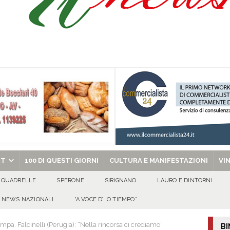
isia delle Apparenze e il Sociale Negato: il Caso del Centro Sociale mai
 al privato
EVIDENZA
Tavolo tecnico permanente della Regione Campania
EVIDENZA
gedia di Marcinelle. Pmi International: “La sicurezza sul lavoro deve diventare
ica può prescindere dalla tutela della vita umana”
CULTURA E
ome funzionano in Italia
CULTURA E MANIFESTAZIONI
chiesa celebra il Martirio di san Giovanni Battista e santa Sabina
EVIDENZA
RT
100 DI QUESTI GIORNI
CULTURA E MANIFESTAZIONI
VI
QUADRELLE
SPERONE
SIRIGNANO
LAURO E DINTORNI
NEWS NAZIONALI
“A VOCE D’ ‘O TIEMPO”
pa. Falcinelli (Perugia): “Nella rincorsa ci crediamo”
BI