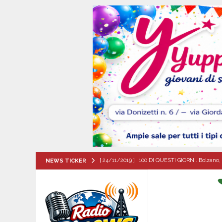
[ 24/11/2019 ]
100 DI QUESTI GIORNI. Bolzano, 
NEWS TICKER
QUESTI GIORNI
[ 07/08/2026 ]
Visciano celebra Padre Arturo D’
MANIFESTAZIONI