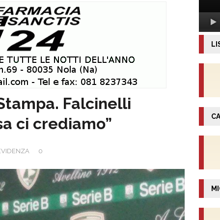
LI
Stampa. Falcinelli
CA
rsa ci crediamo”
EVIDENZA
0
MI