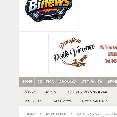
[ 07/08/2026 ]
MUGNANO DEL CARDINALE. L’Ipocr
usato – abbandonato – vandalizzato e destinato
[ 07/08/2026 ]
Emergenza cinghiali: nasce il 
[ 07/08/2026 ]
8 agosto, anniversario della tra
una cultura collettiva. Nessuna crescita econom
MANIFESTAZIONI
[ 07/08/2026 ]
Casino senza KYC: cosa sono e c
[ 29/08/2025 ]
SANT’Oggi. Venerdì 29 agosto la 
HOME
POLITICA
CRONACA
ATTUALITA’
SPO
AVELLA
BAIANO
MUGNANO DEL CARDINALE
VESUVIANO
NAPOLI CITTÀ
NEWS CAMPANIA
HOME
ATTUALITA'
AVELLINO Calcio. Sala Stam