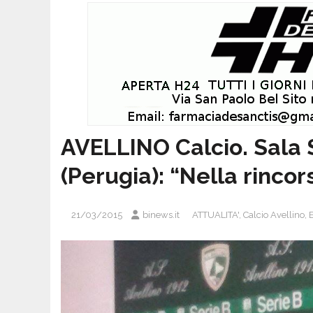
AVELLINO Calcio. Sala 
(Perugia): “Nella rinco
21/03/2015
binews.it
ATTUALITA'
,
Calcio Avellino
,