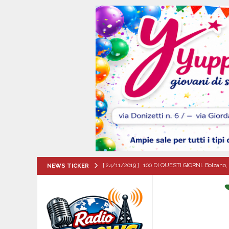
[ 24/11/2019 ]
100 DI QUESTI GIORNI. Bolzano, 
NEWS TICKER
QUESTI GIORNI
[ 09/08/2026 ]
Turismo delle radici, confronto 
[ 09/08/2026 ]
Flumeri, ieri 8 agosto ’26 l’alza