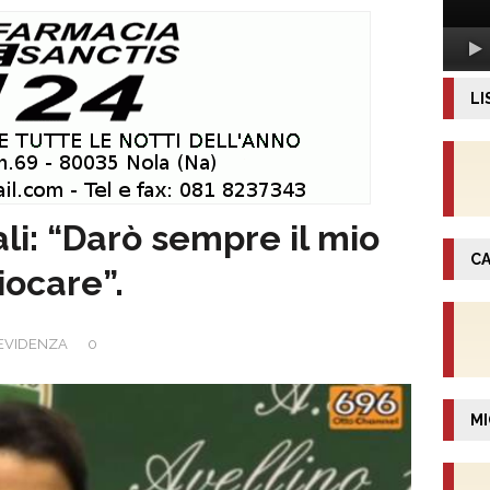
LI
li: “Darò sempre il mio
CA
iocare”.
EVIDENZA
0
MI