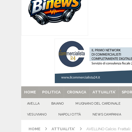
[ 09/08/2026 ]
MUGNANO DEL CARDINALE. Chi er
Santa Filomena
CRONACA
[ 09/08/2026 ]
Baiano, smarrito un Chihuahua: l
[ 09/08/2026 ]
Festa della Mozzarella di Bufala
CASERTANA
[ 29/08/2025 ]
SANT’Oggi. Venerdì 29 agosto la 
HOME
POLITICA
CRONACA
ATTUALITA’
SPO
AVELLA
BAIANO
MUGNANO DEL CARDINALE
VESUVIANO
NAPOLI CITTÀ
NEWS CAMPANIA
HOME
ATTUALITA'
AVELLINO Calcio. Frattali: