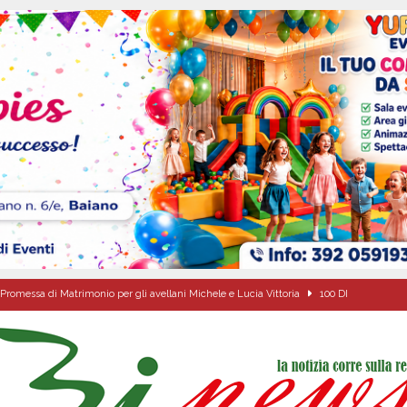
Promessa di Matrimonio per gli avellani Michele e Lucia Vittoria
100 DI
a Sant’Angelo dei Lombardi sui progetti del territorio
ALTA IRPINIA
ta del nuovo “Giglio“ di grano.
ALTA IRPINIA