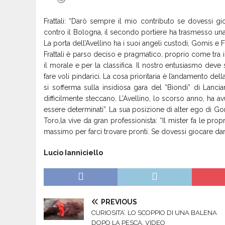
Frattali: “Darò sempre il mio contributo se dovessi gio
contro il Bologna, il secondo portiere ha trasmesso una
La porta dell’Avellino ha i suoi angeli custodi, Gomis e Fr
Frattali è parso deciso e pragmatico, proprio come tra i p
il morale e per la classifica. Il nostro entusiasmo deve se
fare voli pindarici. La cosa prioritaria è l’andamento del
si sofferma sulla insidiosa gara del “Biondi” di Lanci
difficilmente steccano. L’Avellino, lo scorso anno, ha a
essere determinati”. La sua posizione di alter ego di G
Toro,la vive da gran professionista: “Il mister fa le pr
massimo per farci trovare pronti. Se dovessi giocare da
Lucio Ianniciello
PREVIOUS
CURIOSITA’. LO SCOPPIO DI UNA BALENA
DOPO LA PESCA. VIDEO