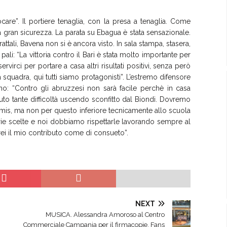
care”. Il portiere tenaglia, con la presa a tenaglia. Come
 gran sicurezza. La parata su Ebagua è stata sensazionale.
attali, Bavena non si è ancora visto. In sala stampa, stasera,
ali: “La vittoria contro il Bari è stata molto importante per
rvirci per portare a casa altri risultati positivi, senza però
la squadra, qui tutti siamo protagonisti”. L’estremo difensore
ano: “Contro gli abruzzesi non sarà facile perchè in casa
vuto tante difficoltà uscendo sconfitto dal Biondi. Dovremo
omis, ma non per questo inferiore tecnicamente allo scuola
oprie scelte e noi dobbiamo rispettarle lavorando sempre al
rei il mio contributo come di consueto”.
NEXT
MUSICA. Alessandra Amoroso al Centro
Commerciale Campania per il firmacopie. Fans