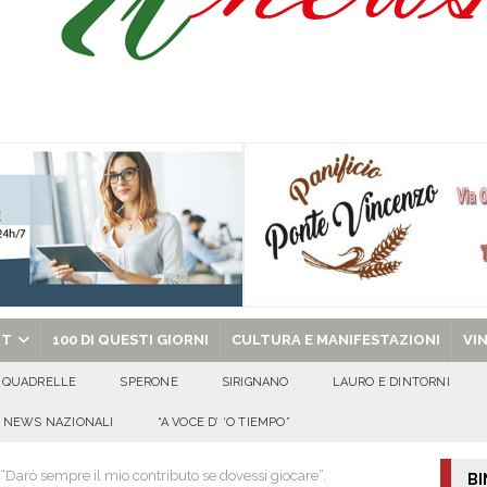
a Carmine Colucci, il 60enne morto tragicamente nel giorno della festa di
’appello per ritrovarlo
ATTUALITA'
 a Cancello ed Arnone: filiera bufalina solida ed in crescita continua
AREA
chiesa celebra il Martirio di san Giovanni Battista e santa Sabina
EVIDENZA
RT
100 DI QUESTI GIORNI
CULTURA E MANIFESTAZIONI
VI
QUADRELLE
SPERONE
SIRIGNANO
LAURO E DINTORNI
NEWS NAZIONALI
“A VOCE D’ ‘O TIEMPO”
 “Darò sempre il mio contributo se dovessi giocare”.
BI