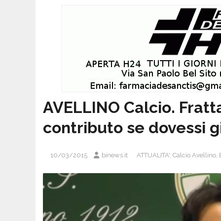
AVELLINO Calcio. Fratta
contributo se dovessi g
10/03/2015
binews.it
ATTUALITA'
,
Calcio Avellino
,