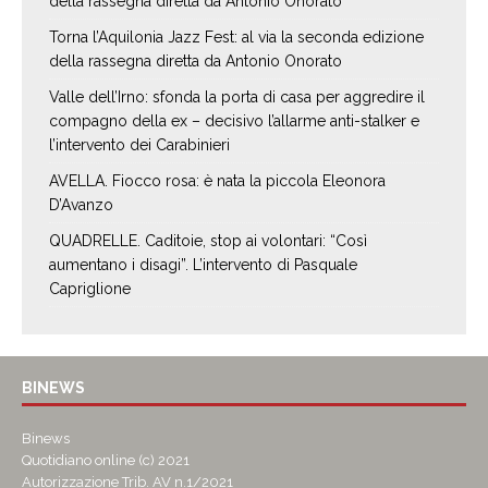
della rassegna diretta da Antonio Onorato
Torna l’Aquilonia Jazz Fest: al via la seconda edizione
della rassegna diretta da Antonio Onorato
Valle dell’Irno: sfonda la porta di casa per aggredire il
compagno della ex – decisivo l’allarme anti-stalker e
l’intervento dei Carabinieri
AVELLA. Fiocco rosa: è nata la piccola Eleonora
D’Avanzo
QUADRELLE. Caditoie, stop ai volontari: “Così
aumentano i disagi”. L’intervento di Pasquale
Capriglione
BINEWS
Binews
Quotidiano online (c) 2021
Autorizzazione Trib. AV n.1/2021