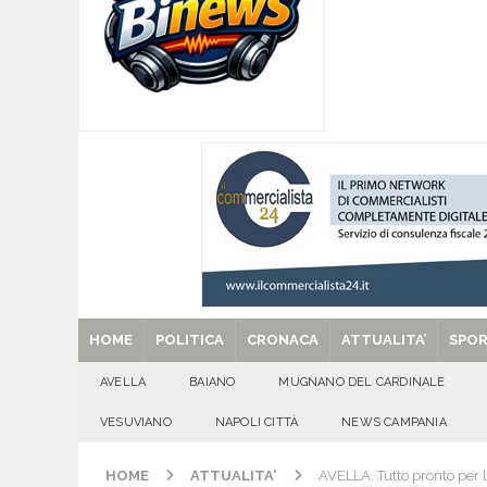
[ 06/08/2026 ]
Brusciano dà il benvenuto all’Ago
Gigli
CULTURA E MANIFESTAZIONI
[ 06/08/2026 ]
VALLESACCARDA, torna CumVivere
E MANIFESTAZIONI
[ 06/08/2026 ]
Torna l’Aquilonia Jazz Fest: al 
IRPINIA
[ 29/08/2025 ]
SANT’Oggi. Venerdì 29 agosto la 
HOME
POLITICA
CRONACA
ATTUALITA’
SPO
AVELLA
BAIANO
MUGNANO DEL CARDINALE
VESUVIANO
NAPOLI CITTÀ
NEWS CAMPANIA
HOME
ATTUALITA'
AVELLA. Tutto pronto per l