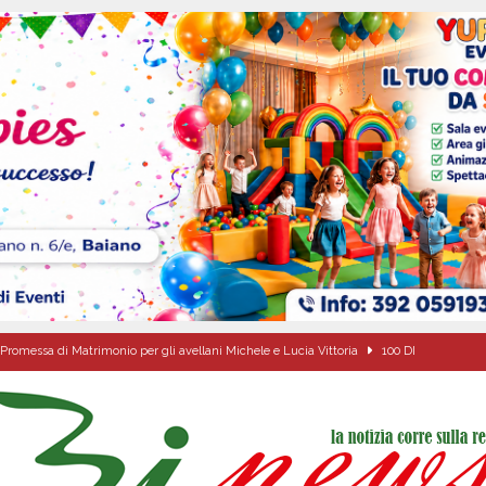
Promessa di Matrimonio per gli avellani Michele e Lucia Vittoria
100 DI
Prisco è la nuova agente della Polizia Municipale
ATTUALITA'
l dott. Domenico Amato, aveva 85 anni
AVELLA