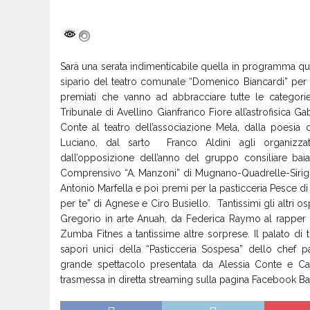
Sarà una serata indimenticabile quella in programma ques
sipario del teatro comunale “Domenico Biancardi” per 
premiati che vanno ad abbracciare tutte le categori
Tribunale di Avellino Gianfranco Fiore all’astrofisica G
Conte al teatro dell’associazione Mela, dalla poesia 
Luciano, dal sarto Franco Aldini agli organizzato
dall’opposizione dell’anno del gruppo consiliare baia
Comprensivo “A. Manzoni” di Mugnano-Quadrelle-Sirigna
Antonio Marfella e poi premi per la pasticceria Pesce di 
per te” di Agnese e Ciro Busiello. Tantissimi gli altri 
Gregorio in arte Anuah, da Federica Raymo al rapper D
Zumba Fitnes a tantissime altre sorprese. Il palato di tu
sapori unici della “Pasticceria Sospesa” dello chef p
grande spettacolo presentata da Alessia Conte e Ca
trasmessa in diretta streaming sulla pagina Facebook Bass