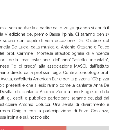
ta sera ad Avella a partire dalle 20,30 quando si aprirà il
la V edizione del premio Bassa Irpinia. Ci saranno ben 17
e sociali con ospiti di vera eccezione. Dal Giudice del
abriella De Lucia, dalla musica di Antonio Ottaiano e Felice
del prof. Carmine Montella all’autobiografia di Vincenza
ri della manifestazione del”anno”Castello incantato”,
nese “Io ci credo” alla associazione MASCI, dall’Istituto
no diretto dalla prof.ssa Luigia Conte all’oncologo prof.
Avella, caffetteria American Bar e per la pizzeria “C’è pizza
ospiti presenti e che si esibiranno come la cantante Anna De
evilla, dal cantante Antonio Zeno a Lino Flagiello, dalla
tti gli ospiti e pubblico partecipanti saranno deliziati dai
asticciere Antonio Colucci. Una serata di divertimento e
rmen Ciniglio con la partecipazione di Enzo Costanza,
a Irpinia e sul nostro sito.