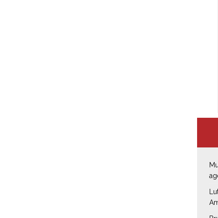
Mu
ag
Lu
Am