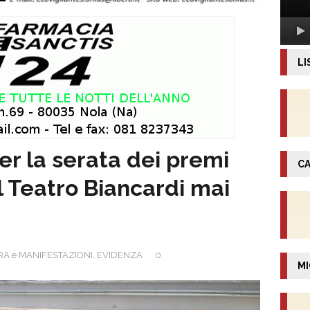
LI
er la serata dei premi
CA
Al Teatro Biancardi mai
A e MANIFESTAZIONI
,
EVIDENZA
0
MI