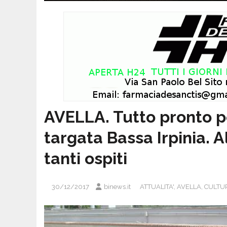
AVELLA. Tutto pronto p
targata Bassa Irpinia. 
tanti ospiti
30/12/2017
binews.it
ATTUALITA'
,
AVELLA
,
CULTUR