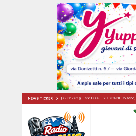
[ 24/11/2019 ]
100 DI QUESTI GIORNI. Bolzano, 
NEWS TICKER
QUESTI GIORNI
[ 06/08/2026 ]
Mugnano del Cardinale, Iolanda 
[ 06/08/2026 ]
Lutto ad Avella: è scomparso i