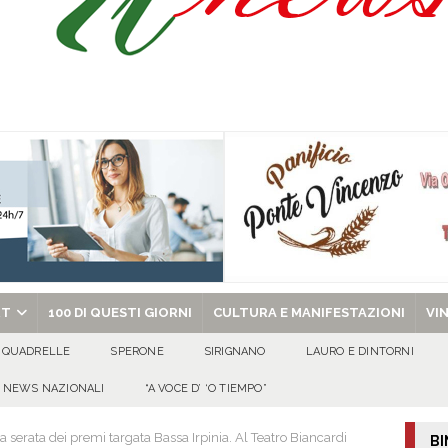
sto Antoniano Bruscianese: al via il conto alla rovescia per la 151ª Festa dei
: la tavola come simbolo di condivisione, armonia e bellezza.
CULTURA
via la seconda edizione della rassegna diretta da Antonio Onorato
ALTA
chiesa celebra il Martirio di san Giovanni Battista e santa Sabina
EVIDENZA
RT
100 DI QUESTI GIORNI
CULTURA E MANIFESTAZIONI
VI
QUADRELLE
SPERONE
SIRIGNANO
LAURO E DINTORNI
NEWS NAZIONALI
“A VOCE D’ ‘O TIEMPO”
a serata dei premi targata Bassa Irpinia. Al Teatro Biancardi
BI