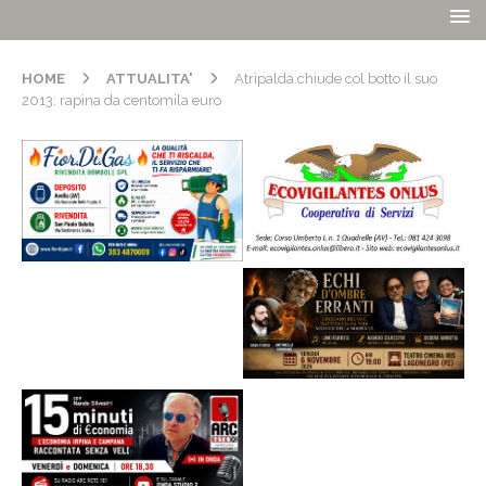
HOME
ATTUALITA'
Atripalda chiude col botto il suo
2013: rapina da centomila euro