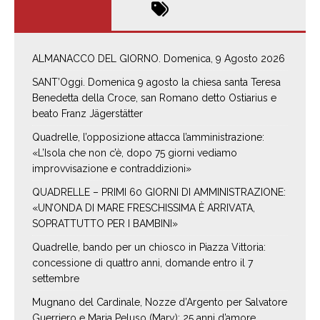
ALMANACCO DEL GIORNO. Domenica, 9 Agosto 2026
SANT’Oggi. Domenica 9 agosto la chiesa santa Teresa
Benedetta della Croce, san Romano detto Ostiarius e
beato Franz Jägerstätter
Quadrelle, l’opposizione attacca l’amministrazione:
«L’Isola che non c’è, dopo 75 giorni vediamo
improvvisazione e contraddizioni»
QUADRELLE – PRIMI 60 GIORNI DI AMMINISTRAZIONE:
«UN’ONDA DI MARE FRESCHISSIMA È ARRIVATA,
SOPRATTUTTO PER I BAMBINI»
Quadrelle, bando per un chiosco in Piazza Vittoria:
concessione di quattro anni, domande entro il 7
settembre
Mugnano del Cardinale, Nozze d’Argento per Salvatore
Guerriero e Maria Peluso (Mary): 25 anni d’amore