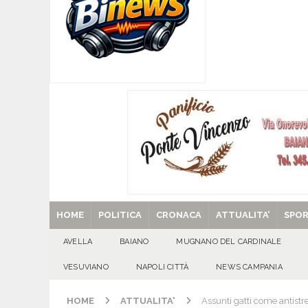
[ 07/08/2026 ]
MUGNANO DEL CARDINALE. L’Ipocr
usato – abbandonato – vandalizzato e destinato
[ 07/08/2026 ]
Emergenza cinghiali: nasce il 
[ 07/08/2026 ]
8 agosto, anniversario della tra
una cultura collettiva. Nessuna crescita econom
MANIFESTAZIONI
[ 07/08/2026 ]
Casino senza KYC: cosa sono e c
[ 29/08/2025 ]
SANT’Oggi. Venerdì 29 agosto la 
HOME
POLITICA
CRONACA
ATTUALITA’
SPO
AVELLA
BAIANO
MUGNANO DEL CARDINALE
VESUVIANO
NAPOLI CITTÀ
NEWS CAMPANIA
HOME
ATTUALITA'
Assunti gatti come antistres