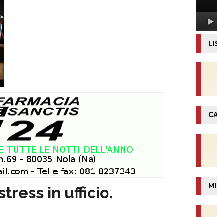
LI
CA
MI
tress in ufficio.