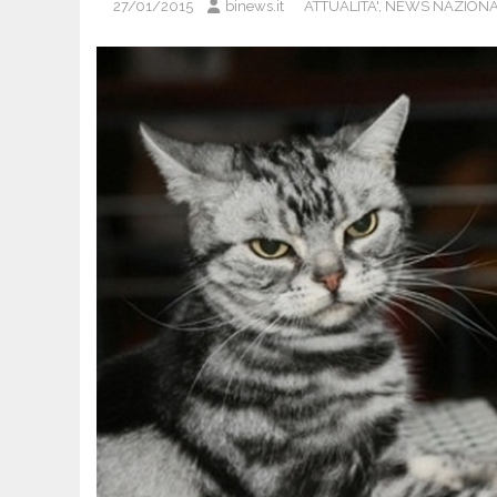
27/01/2015
binews.it
ATTUALITA'
,
NEWS NAZIONA