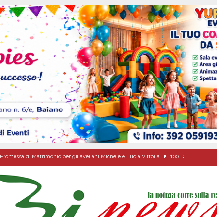
Promessa di Matrimonio per gli avellani Michele e Lucia Vittoria
100 DI
Onofrio: due giorni di fede nel ricordo del fondatore
CULTURA E