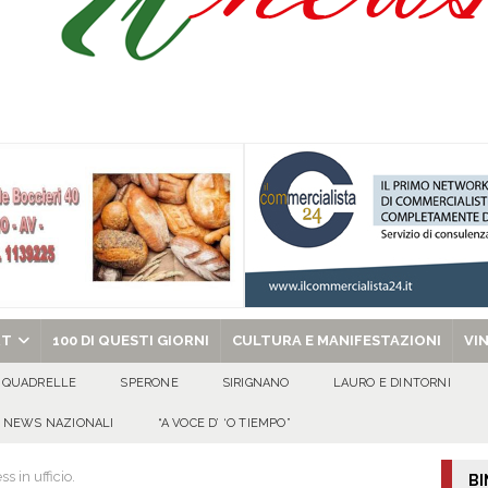
isia delle Apparenze e il Sociale Negato: il Caso del Centro Sociale mai
 al privato
EVIDENZA
Tavolo tecnico permanente della Regione Campania
EVIDENZA
gedia di Marcinelle. Pmi International: “La sicurezza sul lavoro deve diventare
ica può prescindere dalla tutela della vita umana”
CULTURA E
ome funzionano in Italia
CULTURA E MANIFESTAZIONI
chiesa celebra il Martirio di san Giovanni Battista e santa Sabina
EVIDENZA
RT
100 DI QUESTI GIORNI
CULTURA E MANIFESTAZIONI
VI
QUADRELLE
SPERONE
SIRIGNANO
LAURO E DINTORNI
NEWS NAZIONALI
“A VOCE D’ ‘O TIEMPO”
s in ufficio.
BI