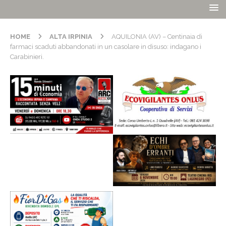
HOME
ALTA IRPINIA
AQUILONIA (AV) – Centinaia di
farmaci scaduti abbandonati in un casolare in disuso: indagano i
Carabinieri.