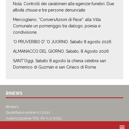
Nola. Controlli dei carabinieri alle agenzie funebri. Due
attività chiuse e tre persone denunciate
Mercogliano, “ConversAzioni di Pace”: alla Villa
Comunale un pomeriggio tra dialogo, poesia e
condivisione
‘O PRUVERBIO D’ ‘O JUORNO. Sabato 8 agosto 2026
ALMANACCO DEL GIORNO. Sabato, 8 Agosto 2026
SANT’Oggi. Sabato 8 agosto la chiesa celebra san
Domenico di Guzmán e san Ciriaco di Roma
BINEWS
Binews
Quotidiano online (c) 2021
Autorizzazione Trib. AV n.1/2021