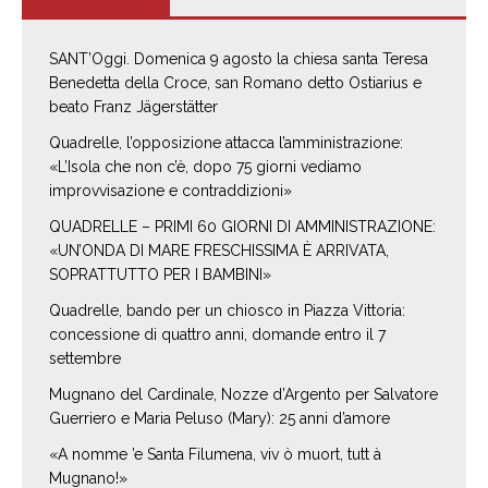
SANT’Oggi. Domenica 9 agosto la chiesa santa Teresa
Benedetta della Croce, san Romano detto Ostiarius e
beato Franz Jägerstätter
Quadrelle, l’opposizione attacca l’amministrazione:
«L’Isola che non c’è, dopo 75 giorni vediamo
improvvisazione e contraddizioni»
QUADRELLE – PRIMI 60 GIORNI DI AMMINISTRAZIONE:
«UN’ONDA DI MARE FRESCHISSIMA È ARRIVATA,
SOPRATTUTTO PER I BAMBINI»
Quadrelle, bando per un chiosco in Piazza Vittoria:
concessione di quattro anni, domande entro il 7
settembre
Mugnano del Cardinale, Nozze d’Argento per Salvatore
Guerriero e Maria Peluso (Mary): 25 anni d’amore
«A nomme ’e Santa Filumena, viv ò muort, tutt à
Mugnano!»