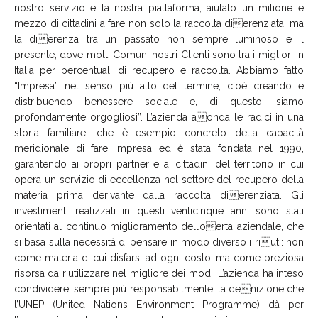
nostro servizio e la nostra piattaforma, aiutato un milione e
mezzo di cittadini a fare non solo la raccolta dierenziata, ma
la dierenza tra un passato non sempre luminoso e il
presente, dove molti Comuni nostri Clienti sono tra i migliori in
Italia per percentuali di recupero e raccolta. Abbiamo fatto
“Impresa” nel senso più alto del termine, cioè creando e
distribuendo benessere sociale e, di questo, siamo
profondamente orgogliosi”. L’azienda aonda le radici in una
storia familiare, che è esempio concreto della capacità
meridionale di fare impresa ed è stata fondata nel 1990,
garantendo ai propri partner e ai cittadini del territorio in cui
opera un servizio di eccellenza nel settore del recupero della
materia prima derivante dalla raccolta dierenziata. Gli
investimenti realizzati in questi venticinque anni sono stati
orientati al continuo miglioramento dell’oerta aziendale, che
si basa sulla necessità di pensare in modo diverso i riuti: non
come materia di cui disfarsi ad ogni costo, ma come preziosa
risorsa da riutilizzare nel migliore dei modi. L’azienda ha inteso
condividere, sempre più responsabilmente, la denizione che
l’UNEP (United Nations Environment Programme) dà per