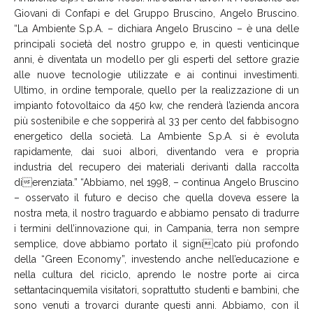
Giovani di Confapi e del Gruppo Bruscino, Angelo Bruscino.
“La Ambiente S.p.A. – dichiara Angelo Bruscino – è una delle
principali società del nostro gruppo e, in questi venticinque
anni, è diventata un modello per gli esperti del settore grazie
alle nuove tecnologie utilizzate e ai continui investimenti.
Ultimo, in ordine temporale, quello per la realizzazione di un
impianto fotovoltaico da 450 kw, che renderà l’azienda ancora
più sostenibile e che sopperirà al 33 per cento del fabbisogno
energetico della società. La Ambiente S.p.A. si è evoluta
rapidamente, dai suoi albori, diventando vera e propria
industria del recupero dei materiali derivanti dalla raccolta
dierenziata.” “Abbiamo, nel 1998, – continua Angelo Bruscino
– osservato il futuro e deciso che quella doveva essere la
nostra meta, il nostro traguardo e abbiamo pensato di tradurre
i termini dell’innovazione qui, in Campania, terra non sempre
semplice, dove abbiamo portato il signicato più profondo
della “Green Economy”, investendo anche nell’educazione e
nella cultura del riciclo, aprendo le nostre porte ai circa
settantacinquemila visitatori, soprattutto studenti e bambini, che
sono venuti a trovarci durante questi anni. Abbiamo, con il