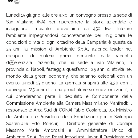
Lunedì 15 giugno, alle ore 9,30, un convegno presso la sede di
San Vitaliano (NA) per ripercorrere la storia aziendale e
inaugurare l’impianto fotovoltaico da 450 kw. Tutelare
l’ambiente impegnandosi concretamente per migliorare le
condizioni di vita di ogni cittadino della Campania: è questa da
25 anni la mission di Ambiente S.p.A., azienda leader nel
recupero di materia prima derivante dalla raccolta
dierenziata. L’azienda, che ha sede a San Vitaliano, in
provincia di Napoli, festeggia quest’anno i 25 anni di attività nel
mondo della green economy, che saranno celebrati con un
evento lunedì 15 giugno. La giornata si aprirà alle 9,30 con il
convegno “25 anni di storia proiettati verso nuovi orizzonti”, a
cui prenderanno parte il deputato e Componente della
Commissione Ambiente alla Camera Massimiliano Manfredi; il
responsabile Area Sud di CONAI Fabio Costarella; l’ex Ministro
dell’Ambiente e Presidente della Fondazione per lo Sviluppo
Sostenibile Edo Ronchi; il Direttore generale di Confapi
Massimo Maria Amorosini e l’Amministratore Unico di
Ambiente S.p.A. Bruno Rossi. Introdurrà i lavori il Presidente dei