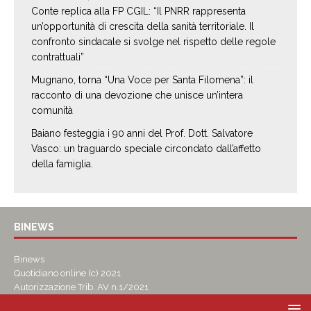
Conte replica alla FP CGIL: “Il PNRR rappresenta
un’opportunità di crescita della sanità territoriale. Il
confronto sindacale si svolge nel rispetto delle regole
contrattuali”
Mugnano, torna “Una Voce per Santa Filomena”: il
racconto di una devozione che unisce un’intera
comunità
Baiano festeggia i 90 anni del Prof. Dott. Salvatore
Vasco: un traguardo speciale circondato dall’affetto
della famiglia.
BINEWS
Binews
Quotidiano online (c) 2021
Autorizzazione Trib. AV n.1/2021