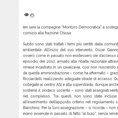
Ieri sera la compagine “Montoro Democratica” a sosteg
comizio alla frazione Chiusa.
Subito sono stati trattati i temi più sentiti dalla comun
ambientale. All’inizio del suo intervento, Oscar Giann
ovvero come in passato non esistessero vie d’accesso agev
episodio del 2010, arrivato alla ribalta nazionale attra
rimase incastrato in un cavalcavia, così non riuscendo a
da questa amministrazione – come ha affermato – grazie
Ricciardelli, realizzando adeguate strade di accesso. Q
collegate al centro ASI e alla superstrada, dunque anch
sostiene il sindaco uscente – sono stati assegnati venti
nel complesso. Tra questi, non sono state incluse at
all’inserimento dell’apposito criterio nel regolamento 
Bianchino. Per la loro assegnazione – si ricorda – non
erano avvenute in passato di fatto “al buio”, senza re