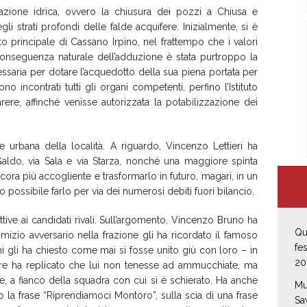
azione idrica, ovvero la chiusura dei pozzi a Chiusa e
egli strati profondi delle falde acquifere. Inizialmente, si è
o principale di Cassano Irpino, nel frattempo che i valori
 Conseguenza naturale dell’adduzione è stata purtroppo la
ssaria per dotare l’acquedotto della sua piena portata per
no incontrati tutti gli organi competenti, perfino l’Istituto
rere, affinché venisse autorizzata la potabilizzazione dei
 urbana della località. A riguardo, Vincenzo Lettieri ha
 Galdo, via Sala e via Starza, nonché una maggiore spinta
ora più accogliente e trasformarlo in futuro, magari, in un
o possibile farlo per via dei numerosi debiti fuori bilancio.
ttive ai candidati rivali. Sull’argomento, Vincenzo Bruno ha
Qu
comizio avversario nella frazione gli ha ricordato il famoso
fe
chi gli ha chiesto come mai si fosse unito giù con loro – in
20
nere ha replicato che lui non tenesse ad ammucchiate, ma
e, a fianco della squadra con cui si è schierato. Ha anche
Mu
o la frase “Riprendiamoci Montoro”, sulla scia di una frase
Sa