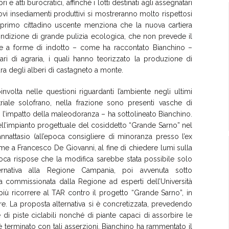
 atti burocratici, affinché i lotti destinati agli assegnatari
ovi insediamenti produttivi si mostreranno molto rispettosi
il primo cittadino uscente menziona che la nuova cartiera
ondizione di grande pulizia ecologica, che non prevede il
che a forme di indotto – come ha raccontato Bianchino –
ari di agraria, i quali hanno teorizzato la produzione di
tura degli alberi di castagneto a monte.
nvolta nelle questioni riguardanti l’ambiente negli ultimi
triale solofrano, nella frazione sono presenti vasche di
 l’impatto della maleodoranza – ha sottolineato Bianchino.
 dell’impianto progettuale del cosiddetto “Grande Sarno” nel
nattasio (all’epoca consigliere di minoranza presso l’ex
me a Francesco De Giovanni, al fine di chiedere lumi sulla
epoca rispose che la modifica sarebbe stata possibile solo
ernativa alla Regione Campania, poi avvenuta sotto
a commissionata dalla Regione ad esperti dell’Università
iù ricorrere al TAR contro il progetto “Grande Sarno”, in
re. La proposta alternativa si è concretizzata, prevedendo
ne di piste ciclabili nonché di piante capaci di assorbire le
 terminato con tali asserzioni. Bianchino ha rammentato il