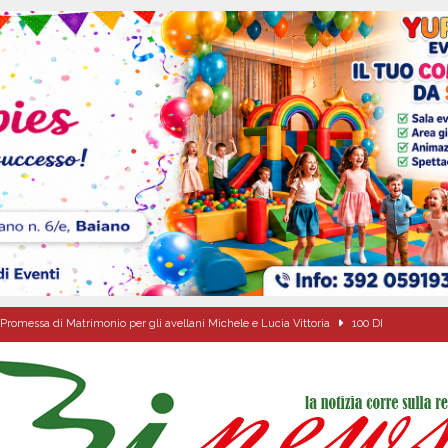
Promessa di Matrimonio per gli avellani Michele e Lucia Vittoria
100 DI
 per i solenni festeggiamenti in onore di San Giovanni Battista 2026!