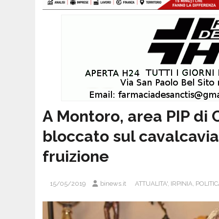
A Montoro, area PIP di C
bloccato sul cavalcavi
fruizione
15/05/2019
binews.it
ATTUALITA'
,
IRPINIA
,
POLITI