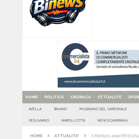
[ 08/08/2026 ]
Mugnano del Cardinale, “Puparuol
ATTUALITA'
[ 08/08/2026 ]
U.S. Avellino. Sponsor e kit ga
[ 08/08/2026 ]
Avella: lutto per la scomparsa 
[ 08/08/2026 ]
Nola. Controlli dei carabinieri 
[ 29/08/2025 ]
SANT’Oggi. Venerdì 29 agosto la 
HOME
POLITICA
CRONACA
ATTUALITA’
SPO
AVELLA
BAIANO
MUGNANO DEL CARDINALE
VESUVIANO
NAPOLI CITTÀ
NEWS CAMPANIA
HOME
ATTUALITA'
A Montoro, area PIP di Chi