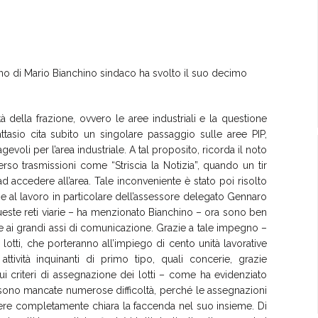
no di Mario Bianchino sindaco ha svolto il suo decimo
ità della frazione, ovvero le aree industriali e la questione
attasio cita subito un singolare passaggio sulle aree PIP,
oli per l’area industriale. A tal proposito, ricorda il noto
verso trasmissioni come “Striscia la Notizia”, quando un tir
d accedere all’area. Tale inconveniente è stato poi risolto
 al lavoro in particolare dell’assessore delegato Gennaro
ueste reti viarie – ha menzionato Bianchino – ora sono ben
e ai grandi assi di comunicazione. Grazie a tale impegno –
 lotti, che porteranno all’impiego di cento unità lavorative
tività inquinanti di primo tipo, quali concerie, grazie
sui criteri di assegnazione dei lotti – come ha evidenziato
 sono mancate numerose difficoltà, perché le assegnazioni
ndere completamente chiara la faccenda nel suo insieme. Di