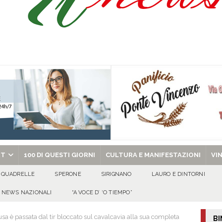
o” dal 1948: da Saverio ai figli Francesco e Giuseppe, la storia continua
ra della stagione 2026/27
ATTUALITA'
di Antonio Napolitano
AVELLA
alle agenzie funebri. Due attività chiuse e tre persone denunciate
CRONACA
chiesa celebra il Martirio di san Giovanni Battista e santa Sabina
EVIDENZA
RT
100 DI QUESTI GIORNI
CULTURA E MANIFESTAZIONI
VI
QUADRELLE
SPERONE
SIRIGNANO
LAURO E DINTORNI
NEWS NAZIONALI
“A VOCE D’ ‘O TIEMPO”
usa è passata dal tir bloccato sul cavalcavia alla sua completa
BI