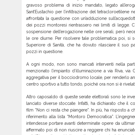
gravoso problema di inizio mandato, legato all’erog
Sant’Eustachio per l’infiltrazione del tetracloroetilene n
affrontata la questione con un’adduzione sull’acquedott
dei pozzi montoresi rientrassero nei limiti di legge.
sospensione dell’erogazione nelle ore serali, però nece
le ore diurne. Per risolvere tale problematica poi, si so
Superiore di Sanità, che ha dovuto rilasciare il suo pa
pozzi in questione.
A ogni modo, non sono mancati interventi nella parte
menzionato l’impianto d’illuminazione a via Riva, via
aggregativa per il bocciodromo locale, per renderlo anc
centro sportivo a tutto tondo, poiché ora non si è rivelat
Altro caposaldo di queste serate elettorali sono le inve
lanciato diverse stoccate. Infatti, ha dichiarato che il 
film “Non ci resta che piangere”. In più, ha risposto a 
riferimento alla lista “Montoro Democratica”. L’ingeg
intendesse portare avanti determinate opere da ultimar
affermato poi di non riuscire a reggere chi ha enunciat