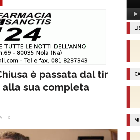
LI
hiusa è passata dal tir
CA
a alla sua completa
CA
0
MI