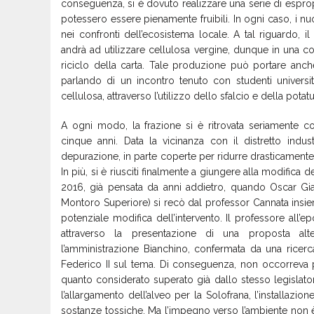
conseguenza, si è dovuto realizzare una serie di espropri e
potessero essere pienamente fruibili. In ogni caso, i nu
nei confronti dell’ecosistema locale. A tal riguardo, 
andrà ad utilizzare cellulosa vergine, dunque in una c
riciclo della carta. Tale produzione può portare an
parlando di un incontro tenuto con studenti universit
cellulosa, attraverso l’utilizzo dello sfalcio e della pota
A ogni modo, la frazione si è ritrovata seriamente coi
cinque anni. Data la vicinanza con il distretto indus
depurazione, in parte coperte per ridurre drasticamente
In più, si è riusciti finalmente a giungere alla modifica
2016, già pensata da anni addietro, quando Oscar Gian
Montoro Superiore) si recò dal professor Cannata insie
potenziale modifica dell’intervento. Il professore all’
attraverso la presentazione di una proposta alt
l’amministrazione Bianchino, confermata da una ricerc
Federico II sul tema. Di conseguenza, non occorreva p
quanto considerato superato già dallo stesso legislato
l’allargamento dell’alveo per la Solofrana, l’installazio
sostanze tossiche. Ma l’impegno verso l’ambiente non è