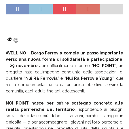
AVELLINO
–
Borgo Ferrovia compie un passo importante
verso una nuova forma di solidarietà e partecipazione
:
il
29 novembre
apre ufficialmente il primo “
NOI POINT
”, un
progetto nato dall’impegno congiunto delle associazioni di
quartiere “
Nui Rà Ferrovia
” e “
Nui Rà Ferrovia Young
”, due
realtà complementari unite da un unico obiettivo: servire la
comunità, dagli adulti fino agli adolescenti.
NOI POINT nasce per offrire sostegno concreto alle
realtà periferiche del territorio
, rispondendo ai bisogni
sociali delle fasce più deboli — anziani, bambini, famiglie in
difficoltà — e per accompagnare i giovani nel loro percorso di
crescita, orientandoli nel progetto di vita, dalla scuola alle