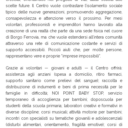
scelte future. Il Centro vuole contrastare l’isolamento sociale
tipico delle nuove generazioni, promuovendo aggregazione,
consapevolezza e attenzione verso il prossimo. Per mesi
volontari, professionisti e imprenditori hanno lavorato alla
creazione di una realtà che parte da una sede fisica nel cuore
di Borgo Ferrovia, ma che vuole estendersi all’intera comunità
attraverso una rete di comunicazione costante e servizi di
supporto accessibili. Piccoli aiuti che, per molte persone,
rappresentano vere e proprie “imprese impossibili”.
Grazie ai volontari — giovani e adulti — il Centro offrirà:
assistenza agli anziani (spesa a domicilio, ritiro farmaci,
supporto sanitario come prelievi del sangue); raccolta e
distribuzione di indumenti e beni di prima necessità per le
famiglie in difficoltà; NOI POINT BABY STOP, servizio
temporaneo di accoglienza per bambini; doposcuola per
studenti della scuola primaria; laboratori creativi e formativi in
diverse discipline; corsi musicali; attività motorie per bambini;
incontri con specialisti su tematiche giovanili e adolescenziali
(disturbi alimentari, orientamento, fragilità emotive); corsi di