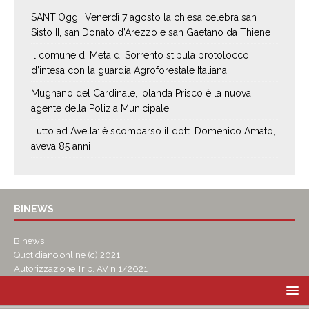
SANT’Oggi. Venerdì 7 agosto la chiesa celebra san
Sisto II, san Donato d’Arezzo e san Gaetano da Thiene
Il comune di Meta di Sorrento stipula protolocco
d’intesa con la guardia Agroforestale Italiana
Mugnano del Cardinale, Iolanda Prisco è la nuova
agente della Polizia Municipale
Lutto ad Avella: è scomparso il dott. Domenico Amato,
aveva 85 anni
BINEWS
Binews
Quotidiano online (c) 2021
Autorizzazione Trib. AV n.1/2021