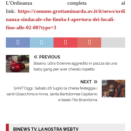
L’Ordinanza completa al
link:
https://comune.grottaminarda.av.it/it/news/ordi
nanza-sindacale-che-limita-l-apertura-dei-locali-
fino-alle-02-00?type=3
PREVIOUS
Baiano, ultra 60enne aggredito in piazza da una
baby gang per aver chiesto rispetto
NEXT
SANT’Oggi. Sabato 26 luglio la chiesa festeggia i
santi Gioacchino e Anna, santa Bartolomea Capitanio
e beato Tito Brandsma
BINEWS TV. LA NOSTRA WEBTV