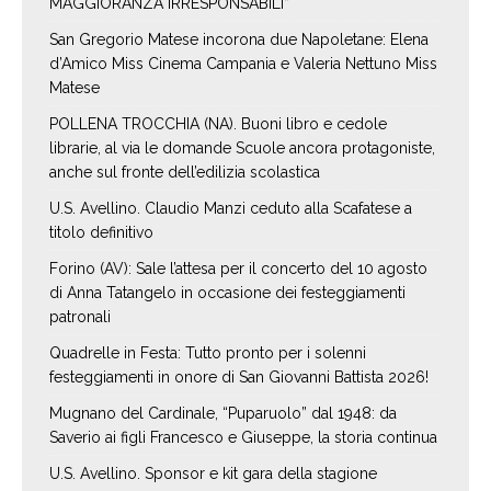
MAGGIORANZA IRRESPONSABILI”*
San Gregorio Matese incorona due Napoletane: Elena
d’Amico Miss Cinema Campania e Valeria Nettuno Miss
Matese
POLLENA TROCCHIA (NA). Buoni libro e cedole
librarie, al via le domande Scuole ancora protagoniste,
anche sul fronte dell’edilizia scolastica
U.S. Avellino. Claudio Manzi ceduto alla Scafatese a
titolo definitivo
Forino (AV): Sale l’attesa per il concerto del 10 agosto
di Anna Tatangelo in occasione dei festeggiamenti
patronali
Quadrelle in Festa: Tutto pronto per i solenni
festeggiamenti in onore di San Giovanni Battista 2026!
Mugnano del Cardinale, “Puparuolo” dal 1948: da
Saverio ai figli Francesco e Giuseppe, la storia continua
U.S. Avellino. Sponsor e kit gara della stagione