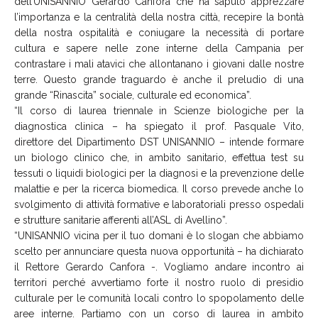
dell’UNISANNIO Gerardo Canfora che ha saputo apprezzare
l’importanza e la centralità della nostra città, recepire la bontà
della nostra ospitalità e coniugare la necessità di portare
cultura e sapere nelle zone interne della Campania per
contrastare i mali atavici che allontanano i giovani dalle nostre
terre. Questo grande traguardo è anche il preludio di una
grande “Rinascita” sociale, culturale ed economica”.
“Il corso di laurea triennale in Scienze biologiche per la
diagnostica clinica – ha spiegato il prof. Pasquale Vito,
direttore del Dipartimento DST UNISANNIO – intende formare
un biologo clinico che, in ambito sanitario, effettua test su
tessuti o liquidi biologici per la diagnosi e la prevenzione delle
malattie e per la ricerca biomedica. Il corso prevede anche lo
svolgimento di attività formative e laboratoriali presso ospedali
e strutture sanitarie afferenti all’ASL di Avellino”.
“UNISANNIO vicina per il tuo domani è lo slogan che abbiamo
scelto per annunciare questa nuova opportunità – ha dichiarato
il Rettore Gerardo Canfora -. Vogliamo andare incontro ai
territori perché avvertiamo forte il nostro ruolo di presidio
culturale per le comunità locali contro lo spopolamento delle
aree interne. Partiamo con un corso di laurea in ambito