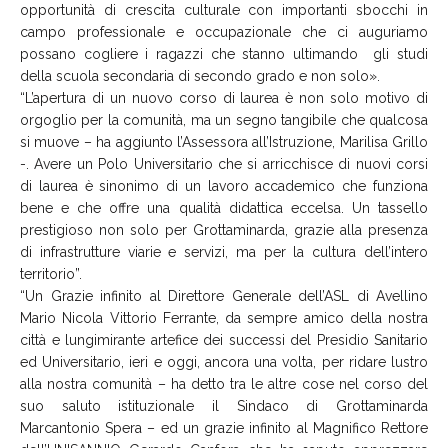
opportunità di crescita culturale con importanti sbocchi in
campo professionale e occupazionale che ci auguriamo
possano cogliere i ragazzi che stanno ultimando gli studi
della scuola secondaria di secondo grado e non solo».
“L’apertura di un nuovo corso di laurea è non solo motivo di
orgoglio per la comunità, ma un segno tangibile che qualcosa
si muove – ha aggiunto l’Assessora all’Istruzione, Marilisa Grillo
-. Avere un Polo Universitario che si arricchisce di nuovi corsi
di laurea è sinonimo di un lavoro accademico che funziona
bene e che offre una qualità didattica eccelsa. Un tassello
prestigioso non solo per Grottaminarda, grazie alla presenza
di infrastrutture viarie e servizi, ma per la cultura dell’intero
territorio”.
“Un Grazie infinito al Direttore Generale dell’ASL di Avellino
Mario Nicola Vittorio Ferrante, da sempre amico della nostra
città e lungimirante artefice dei successi del Presidio Sanitario
ed Universitario, ieri e oggi, ancora una volta, per ridare lustro
alla nostra comunità – ha detto tra le altre cose nel corso del
suo saluto istituzionale il Sindaco di Grottaminarda
Marcantonio Spera – ed un grazie infinito al Magnifico Rettore