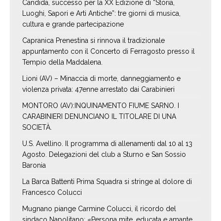
Candida, successo per la XX Edizione di “Storia,
Luoghi, Sapori e Arti Antiche”: tre giorni di musica,
cultura e grande partecipazione
Capranica Prenestina si rinnova il tradizionale
appuntamento con il Concerto di Ferragosto presso il
Tempio della Maddalena.
Lioni (AV) – Minaccia di morte, danneggiamento e
violenza privata: 47enne arrestato dai Carabinieri
MONTORO (AV):INQUINAMENTO FIUME SARNO. I
CARABINIERI DENUNCIANO IL TITOLARE DI UNA
SOCIETÀ.
U.S. Avellino. Il programma di allenamenti dal 10 al 13
Agosto. Delegazioni del club a Sturno e San Sossio
Baronia
La Barca Battenti Prima Squadra si stringe al dolore di
Francesco Colucci
Mugnano piange Carmine Colucci, il ricordo del
sindaco Napolitano: «Persona mite, educata e amante