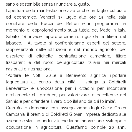
sano e sostenibile senza rinunciare al gusto.
L’apertura della manifestazione avrà anche un taglio culturale
ed economico. Venerdì 17 luglio alle ore 19 nella sala
consiliare della Rocca dei Rettori è in programma un
momento di approfondimento sulla tutela del Made in Italy.
Sabato 18 invece l’approfondimento riguarda la filiera del
tabacco. Al tavolo si confronteranno esperti del settore,
rappresentanti delle istituzioni e del mondo agricolo, per
discutere di etichette, contraffazione alimentare, filiere
trasparenti e del ruolo dell’agricoltura italiana nei mercati
nazionali e internazionali.
“Portare le Notti Gialle a Benevento significa riportare
l’agricoltura al centro della città – spiega la Coldiretti
Benevento- è un’occasione per i cittadini per incontrare
direttamente chi produce, per valorizzare le eccellenze del
Sannio e per difendere il vero cibo italiano da chi lo imita”.
Gran finale domenica con l’assegnazione degli Oscar Green
Campania, il premio di Coldiretti Giovani Impresa dedicato alle
aziende e start up under 40 che fanno innovazione, sviluppo e
occupazione in agricoltura. Quest’anno compie 20 anni.