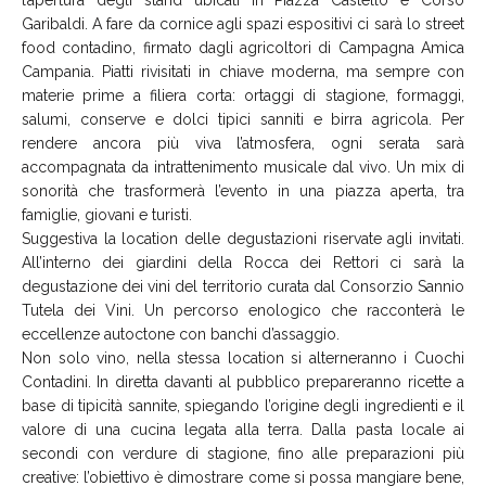
Garibaldi. A fare da cornice agli spazi espositivi ci sarà lo street
food contadino, firmato dagli agricoltori di Campagna Amica
Campania. Piatti rivisitati in chiave moderna, ma sempre con
materie prime a filiera corta: ortaggi di stagione, formaggi,
salumi, conserve e dolci tipici sanniti e birra agricola. Per
rendere ancora più viva l’atmosfera, ogni serata sarà
accompagnata da intrattenimento musicale dal vivo. Un mix di
sonorità che trasformerà l’evento in una piazza aperta, tra
famiglie, giovani e turisti.
Suggestiva la location delle degustazioni riservate agli invitati.
All’interno dei giardini della Rocca dei Rettori ci sarà la
degustazione dei vini del territorio curata dal Consorzio Sannio
Tutela dei Vini. Un percorso enologico che racconterà le
eccellenze autoctone con banchi d’assaggio.
Non solo vino, nella stessa location si alterneranno i Cuochi
Contadini. In diretta davanti al pubblico prepareranno ricette a
base di tipicità sannite, spiegando l’origine degli ingredienti e il
valore di una cucina legata alla terra. Dalla pasta locale ai
secondi con verdure di stagione, fino alle preparazioni più
creative: l’obiettivo è dimostrare come si possa mangiare bene,