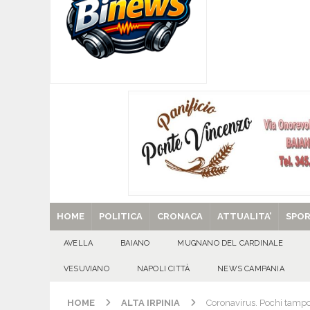
[ 07/08/2026 ]
Visciano celebra Padre Arturo D’
MANIFESTAZIONI
[ 07/08/2026 ]
MUGNANO DEL CARDINALE. L’Ipocr
usato – abbandonato – vandalizzato e destinato
[ 07/08/2026 ]
Emergenza cinghiali: nasce il 
[ 07/08/2026 ]
8 agosto, anniversario della tra
una cultura collettiva. Nessuna crescita econom
MANIFESTAZIONI
[ 29/08/2025 ]
SANT’Oggi. Venerdì 29 agosto la 
HOME
POLITICA
CRONACA
ATTUALITA’
SPO
AVELLA
BAIANO
MUGNANO DEL CARDINALE
VESUVIANO
NAPOLI CITTÀ
NEWS CAMPANIA
HOME
ALTA IRPINIA
Coronavirus. Pochi tamponi 