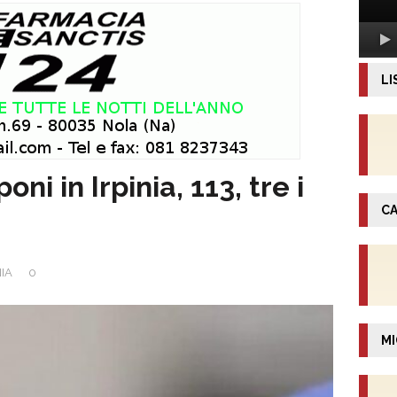
LI
i in Irpinia, 113, tre i
CA
NIA
0
MI