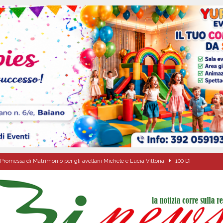
Promessa di Matrimonio per gli avellani Michele e Lucia Vittoria
100 DI
 sfida parte anche dall’Irpinia: nuovo incarico per Gerardo Gonnella