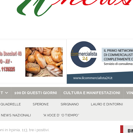
Onofrio: due giorni di fede nel ricordo del fondatore
CULTURA E
isia delle Apparenze e il Sociale Negato: il Caso del Centro Sociale mai
 al privato
EVIDENZA
Tavolo tecnico permanente della Regione Campania
EVIDENZA
gedia di Marcinelle. Pmi International: “La sicurezza sul lavoro deve diventare
ica può prescindere dalla tutela della vita umana”
CULTURA E
chiesa celebra il Martirio di san Giovanni Battista e santa Sabina
EVIDENZA
RT
100 DI QUESTI GIORNI
CULTURA E MANIFESTAZIONI
VI
QUADRELLE
SPERONE
SIRIGNANO
LAURO E DINTORNI
NEWS NAZIONALI
“A VOCE D’ ‘O TIEMPO”
in Irpinia, 113, tre i positivi.
BI