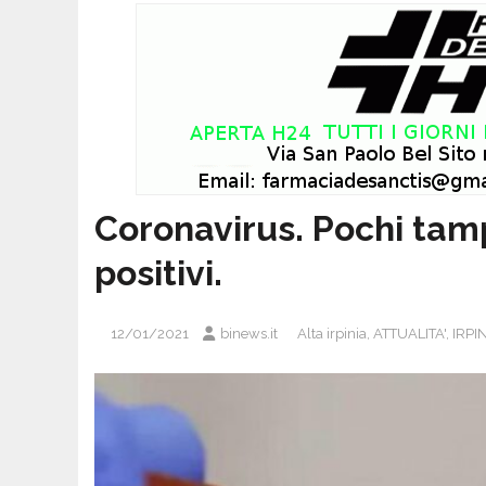
Coronavirus. Pochi tampon
positivi.
12/01/2021
binews.it
Alta irpinia
,
ATTUALITA'
,
IRPI