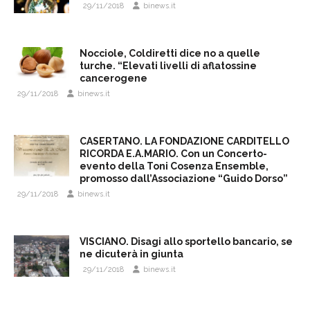
29/11/2018
binews.it
Nocciole, Coldiretti dice no a quelle
turche. “Elevati livelli di aflatossine
cancerogene
29/11/2018
binews.it
CASERTANO. LA FONDAZIONE CARDITELLO
RICORDA E.A.MARIO. Con un Concerto-
evento della Toni Cosenza Ensemble,
promosso dall’Associazione “Guido Dorso”
29/11/2018
binews.it
VISCIANO. Disagi allo sportello bancario, se
ne dicuterà in giunta
29/11/2018
binews.it