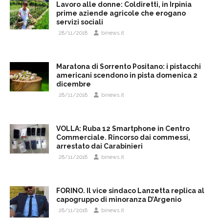
Lavoro alle donne: Coldiretti, in Irpinia
prime aziende agricole che erogano
servizi sociali
28/11/2018
binews.it
Maratona di Sorrento Positano: i pistacchi
americani scendono in pista domenica 2
dicembre
28/11/2018
binews.it
VOLLA: Ruba 12 Smartphone in Centro
Commerciale. Rincorso dai commessi,
arrestato dai Carabinieri
28/11/2018
binews.it
FORINO. Il vice sindaco Lanzetta replica al
capogruppo di minoranza D’Argenio
28/11/2018
binews.it