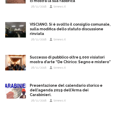
ci mostra la sua fabbrica
28/11/2018
binews.it
VISCIANO. Si è svollto il consiglio comunale,
sulla modifica dello statuto discussione
rinviata
28/11/2018
binews.it
Successo di pubblico oltre 5.000 visiatori
mostra d’arte “De Chirico: Segno e mistero”
28/11/2018
binews.it
Presentazione del calendario storico e
dell’agenda 2019 dell’Arma dei
Carabinieri.
28/11/2018
binews.it