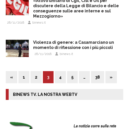
«Attivo unitario di Cgil, Cisl e Uil per
discutere della Legge di Bilancio e delle
conseguenze sulle aree interne e sul
Mezzogiorno»
28/11/2018
binews.it
Violenza di genere: a Casamarciano un
momento di riflessione con i più piccoli
28/11/2018
binews.it
«
1
2
3
4
5
…
38
»
BINEWS TV. LA NOSTRA WEBTV