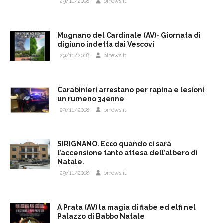
29/11/2018
binews.it
Mugnano del Cardinale (AV)- Giornata di
digiuno indetta dai Vescovi
29/11/2018
binews.it
Carabinieri arrestano per rapina e lesioni
un rumeno 34enne
29/11/2018
binews.it
SIRIGNANO. Ecco quando ci sarà
l’accensione tanto attesa dell’albero di
Natale.
29/11/2018
binews.it
A Prata (AV) la magia di fiabe ed elfi nel
Palazzo di Babbo Natale