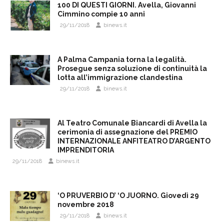
100 DI QUESTI GIORNI. Avella, Giovanni
Cimmino compie 10 anni
29/11/2018
binews.it
A Palma Campania torna la legalità.
Prosegue senza soluzione di continuità la
lotta all’immigrazione clandestina
29/11/2018
binews.it
Al Teatro Comunale Biancardi di Avella la
cerimonia di assegnazione del PREMIO
INTERNAZIONALE ANFITEATRO D’ARGENTO
IMPRENDITORIA
29/11/2018
binews.it
‘O PRUVERBIO D’ ‘O JUORNO. Giovedì 29
novembre 2018
29/11/2018
binews.it