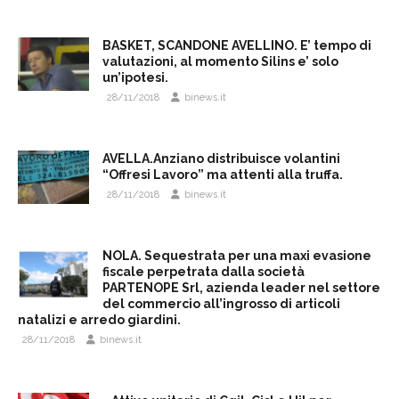
BASKET, SCANDONE AVELLINO. E’ tempo di
valutazioni, al momento Silins e’ solo
un’ipotesi.
28/11/2018
binews.it
AVELLA.Anziano distribuisce volantini
“Offresi Lavoro” ma attenti alla truffa.
28/11/2018
binews.it
NOLA. Sequestrata per una maxi evasione
fiscale perpetrata dalla società
PARTENOPE Srl, azienda leader nel settore
del commercio all’ingrosso di articoli
natalizi e arredo giardini.
28/11/2018
binews.it