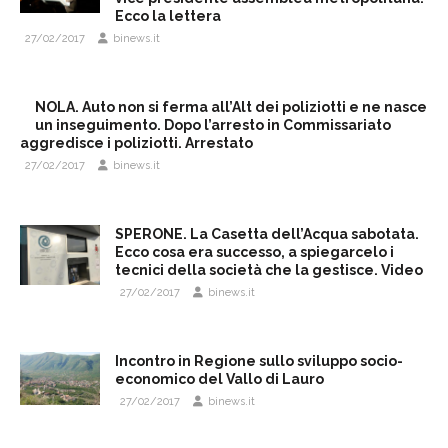
Ecco la lettera
27/02/2017
binews.it
NOLA. Auto non si ferma all’Alt dei poliziotti e ne nasce
un inseguimento. Dopo l’arresto in Commissariato
aggredisce i poliziotti. Arrestato
27/02/2017
binews.it
SPERONE. La Casetta dell’Acqua sabotata.
Ecco cosa era successo, a spiegarcelo i
tecnici della società che la gestisce. Video
27/02/2017
binews.it
Incontro in Regione sullo sviluppo socio-
economico del Vallo di Lauro
27/02/2017
binews.it