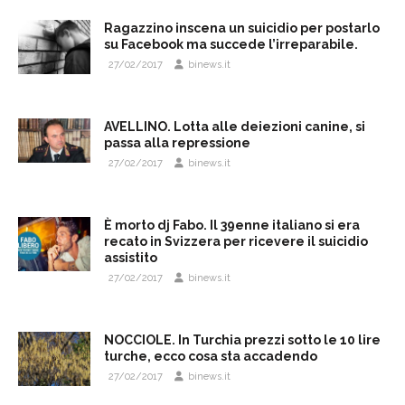
Ragazzino inscena un suicidio per postarlo
su Facebook ma succede l’irreparabile.
27/02/2017
binews.it
AVELLINO. Lotta alle deiezioni canine, si
passa alla repressione
27/02/2017
binews.it
È morto dj Fabo. Il 39enne italiano si era
recato in Svizzera per ricevere il suicidio
assistito
27/02/2017
binews.it
NOCCIOLE. In Turchia prezzi sotto le 10 lire
turche, ecco cosa sta accadendo
27/02/2017
binews.it