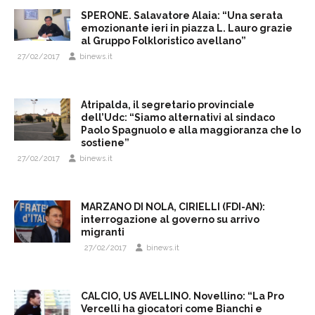
SPERONE. Salavatore Alaia: “Una serata
emozionante ieri in piazza L. Lauro grazie
al Gruppo Folkloristico avellano”
27/02/2017
binews.it
Atripalda, il segretario provinciale
dell’Udc: “Siamo alternativi al sindaco
Paolo Spagnuolo e alla maggioranza che lo
sostiene”
27/02/2017
binews.it
MARZANO DI NOLA, CIRIELLI (FDI-AN):
interrogazione al governo su arrivo
migranti
27/02/2017
binews.it
CALCIO, US AVELLINO. Novellino: “La Pro
Vercelli ha giocatori come Bianchi e