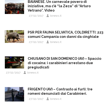
BAIANESE. Un carnevale povero di
iniziative, ma c’è “la Zeza” di “Arturo
Vetrano”. Video
27/02/2017
binews.it
PSR PER FAUNA SELVATICA, COLDIRETTI: 223
comuni Campania con danni da cinghiale
27/02/2017
binews.it
CHIUSANO DI SAN DOMENICO (AV) – Spaccio
di cocaina: i carabinieri arrestano due
pregiudicati
27/02/2017
binews.it
FRIGENTO (AV) – Contrasto ai furti: tre
romeni denunciati dai Carabinieri.
27/02/2017
binews.it