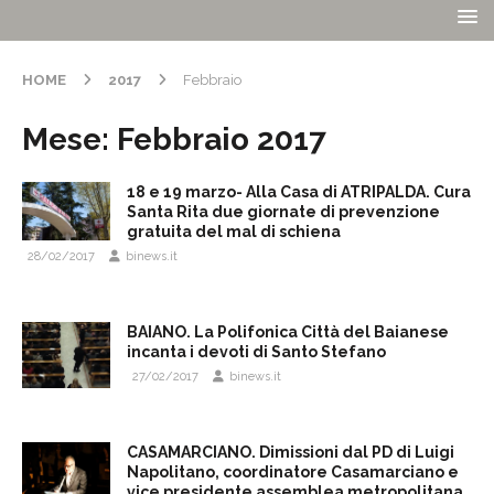
HOME
2017
Febbraio
Mese:
Febbraio 2017
18 e 19 marzo- Alla Casa di ATRIPALDA. Cura
Santa Rita due giornate di prevenzione
gratuita del mal di schiena
28/02/2017
binews.it
BAIANO. La Polifonica Città del Baianese
incanta i devoti di Santo Stefano
27/02/2017
binews.it
CASAMARCIANO. Dimissioni dal PD di Luigi
Napolitano, coordinatore Casamarciano e
vice presidente assemblea metropolitana.