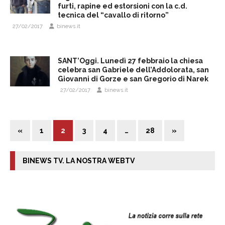
furti, rapine ed estorsioni con la c.d.
tecnica del “cavallo di ritorno”
27/02/2017
binews.it
SANT’Oggi. Lunedì 27 febbraio la chiesa
celebra san Gabriele dell’Addolorata, san
Giovanni di Gorze e san Gregorio di Narek
27/02/2017
binews.it
«
1
2
3
4
…
28
»
BINEWS TV. LA NOSTRA WEBTV