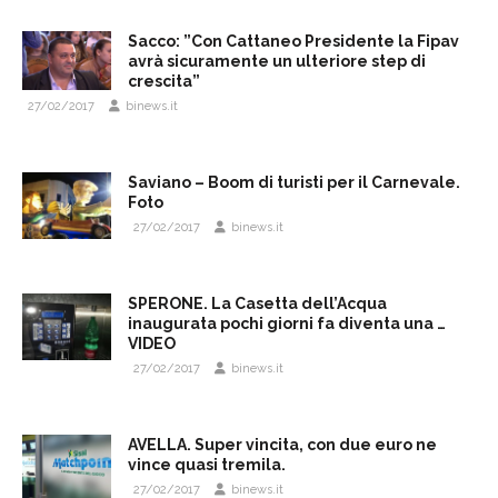
Sacco: ”Con Cattaneo Presidente la Fipav
avrà sicuramente un ulteriore step di
crescita”
27/02/2017
binews.it
Saviano – Boom di turisti per il Carnevale.
Foto
27/02/2017
binews.it
SPERONE. La Casetta dell’Acqua
inaugurata pochi giorni fa diventa una …
VIDEO
27/02/2017
binews.it
AVELLA. Super vincita, con due euro ne
vince quasi tremila.
27/02/2017
binews.it