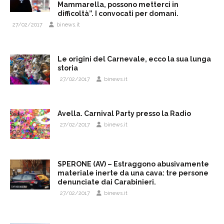
Mammarella, possono metterci in
difficoltà”. I convocati per domani.
27/02/2017
binews.it
Le origini del Carnevale, ecco la sua lunga
storia
27/02/2017
binews.it
Avella. Carnival Party presso la Radio
27/02/2017
binews.it
SPERONE (AV) – Estraggono abusivamente
materiale inerte da una cava: tre persone
denunciate dai Carabinieri.
27/02/2017
binews.it