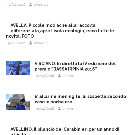
30/12/2016
binews.it
AVELLA. Piccole modifiche alla raccolta
differenziata,apre l’isola ecologia, ecco tutte le
novità. FOTO
30/12/2016
binews.it
VISCIANO. In diretta la IV edizione del
premio “BASSA IRPINIA 2016”
30/12/2016
binews.it
E’ allarme meningite. Si sospetta secondo
caso in poche ore.
30/12/2016
binews.it
AVELLINO. Il bilancio dei Carabinieri per un anno di
attività