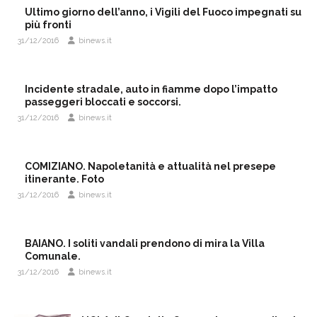
Ultimo giorno dell’anno, i Vigili del Fuoco impegnati su
più fronti
31/12/2016
binews.it
Incidente stradale, auto in fiamme dopo l’impatto
passeggeri bloccati e soccorsi.
31/12/2016
binews.it
COMIZIANO. Napoletanità e attualità nel presepe
itinerante. Foto
31/12/2016
binews.it
BAIANO. I soliti vandali prendono di mira la Villa
Comunale.
31/12/2016
binews.it