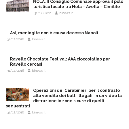
NOLA. Il Consiglio Comunale approva il polo
turistico locale tra Nola – Avella – Cimitile
31/12/2016
binews.it
Asl, meningite non è causa decesso Napoli
31/12/2016
binews.it
Ravello Chocolate Festival: AAA cioccolatino per
Ravello cercasi
31/12/2016
binews.it
Operazioni dei Carabinieri per il contrasto
alla vendita dei botti illegali. In un video la
distruzione in zone sicure di quelli
sequestrati
31/12/2016
binews.it