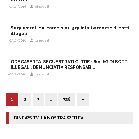
30/12/2016
binews.it
Sequestrati dai carabinieri 3 quintali e mezzo di botti
illegali
30/12/2016
binews.it
GDF CASERTA: SEQUESTRATI OLTRE 1600 KG DI BOTTI
ILLEGALI. DENUNCIATI 5 RESPONSABILI
30/12/2016
binews.it
1
2
3
…
328
»
BINEWS TV. LA NOSTRA WEBTV