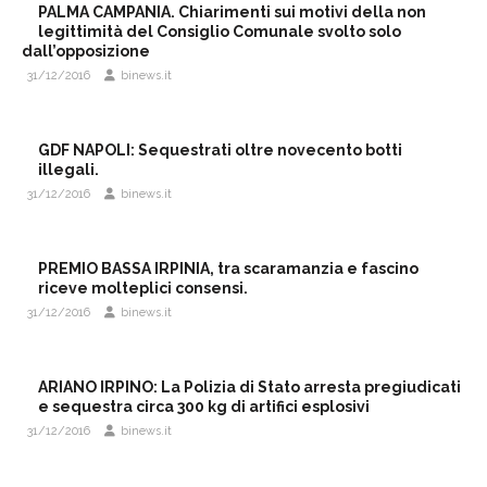
PALMA CAMPANIA. Chiarimenti sui motivi della non
legittimità del Consiglio Comunale svolto solo
dall’opposizione
31/12/2016
binews.it
GDF NAPOLI: Sequestrati oltre novecento botti
illegali.
31/12/2016
binews.it
PREMIO BASSA IRPINIA, tra scaramanzia e fascino
riceve molteplici consensi.
31/12/2016
binews.it
ARIANO IRPINO: La Polizia di Stato arresta pregiudicati
e sequestra circa 300 kg di artifici esplosivi
31/12/2016
binews.it