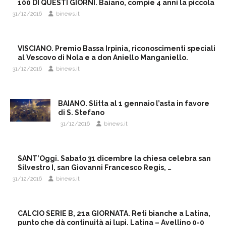
100 DI QUESTI GIORNI. Baiano, compie 4 anni la piccola
31/12/2016
binews.it
VISCIANO. Premio Bassa Irpinia, riconoscimenti speciali
al Vescovo di Nola e a don Aniello Manganiello.
31/12/2016
binews.it
BAIANO. Slitta al 1 gennaio l’asta in favore
di S. Stefano
31/12/2016
binews.it
SANT’Oggi. Sabato 31 dicembre la chiesa celebra san
Silvestro I, san Giovanni Francesco Regis, …
31/12/2016
binews.it
CALCIO SERIE B, 21a GIORNATA. Reti bianche a Latina,
punto che dà continuità ai lupi. Latina – Avellino 0-0