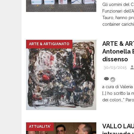
Gli uomini del 
Funzionari dell’
Tauro, hanno pro
container carich
ARTE & ART
ARTE & ARTIGIANATO
Antonella B
dissenso
30/03/2015
a cura di Valeria
[…] ho scritto la 
dei colori…” Par
VALLO LAURO
ATTUALITA'
intravede 