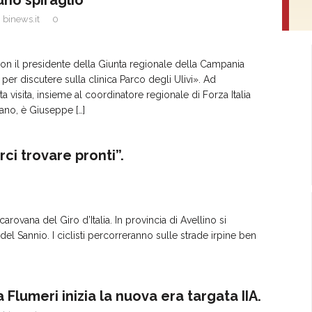
binews.it
0
n il presidente della Giunta regionale della Campania
per discutere sulla clinica Parco degli Ulivi». Ad
 visita, insieme al coordinatore regionale di Forza Italia
ano, è Giuseppe
[…]
rci trovare pronti”.
carovana del Giro d’Italia. In provincia di Avellino si
l Sannio. I ciclisti percorreranno sulle strade irpine ben
 a Flumeri inizia la nuova era targata IIA.