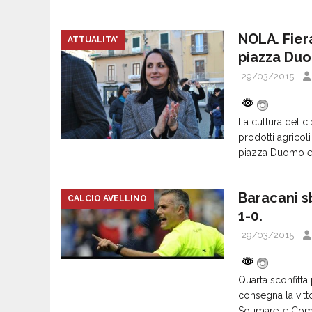
NOLA. Fier
ATTUALITA'
piazza Du
29/03/2015
La cultura del c
prodotti agricol
piazza Duomo ed
Baracani sb
CALCIO AVELLINO
1-0.
29/03/2015
Quarta sconfitta 
consegna la vitto
Soumare’ e Comi i