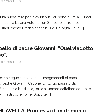
binews.it
0
 una nuova fase per la ex Irisbus. Ieri sono giunti a Flumeri
Industria Italiana Autobus, un 8 metri e un 10 metri.
o stabilimento BredaMenarinibus di Bologna, i due
[…]
appello di padre Giovanni: “Quel viadotto
so”.
binews.it
0
ano segue alla lettera gli insegnamenti di papa
sì padre Giovanni Capone, un lungo passato da
Amazzonia brasiliana, torna a tuonare dall’altare contro le
e infrastrutture irpine. Dopo le
[…]
NI. AVELLA. Promessa di matrimonio