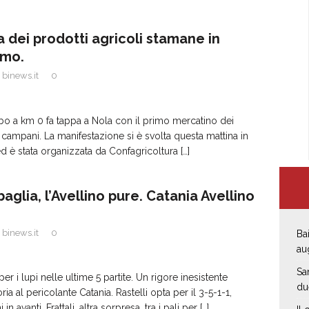
a dei prodotti agricoli stamane in
omo.
binews.it
0
ibo a km 0 fa tappa a Nola con il primo mercatino dei
i campani. La manifestazione si è svolta questa mattina in
 è stata organizzata da Confagricoltura
[…]
aglia, l’Avellino pure. Catania Avellino
binews.it
0
Bai
au
Sa
per i lupi nelle ultime 5 partite. Un rigore inesistente
du
ria al pericolante Catania. Rastelli opta per il 3-5-1-1,
n avanti. Frattali, altra sorpresa, tra i pali per
[…]