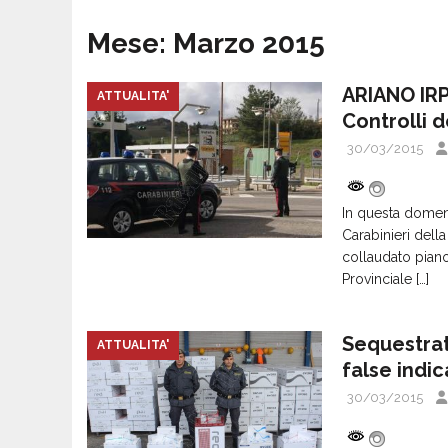
Mese:
Marzo 2015
ARIANO IRP
ATTUALITA'
Controlli d
30/03/2015
In questa domeni
Carabinieri dell
collaudato pian
Provinciale
[…]
Sequestrat
ATTUALITA'
false indic
30/03/2015