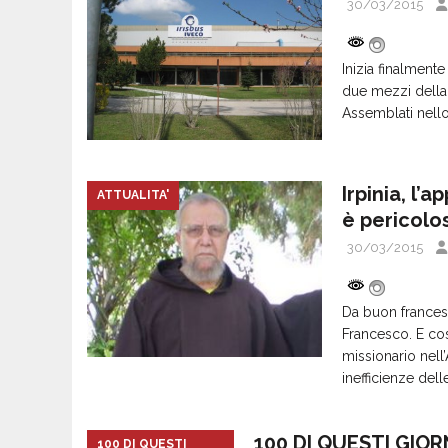
30/03/2015
Inizia finalmente
due mezzi della 
Assemblati nell
Irpinia, l’
ATTUALITA'
è pericolo
30/03/2015
Da buon francesc
Francesco. E co
missionario nell’
inefficienze dell
100 DI QUESTI GIOR
100 DI QUESTI