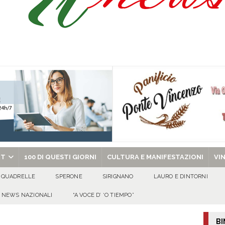
ipula protolocco d’intesa con la guardia Agroforestale Italiana
SALERNO
Prisco è la nuova agente della Polizia Municipale
ATTUALITA'
l dott. Domenico Amato, aveva 85 anni
AVELLA
chiesa celebra il Martirio di san Giovanni Battista e santa Sabina
EVIDENZA
RT
100 DI QUESTI GIORNI
CULTURA E MANIFESTAZIONI
VI
QUADRELLE
SPERONE
SIRIGNANO
LAURO E DINTORNI
NEWS NAZIONALI
“A VOCE D’ ‘O TIEMPO”
BI