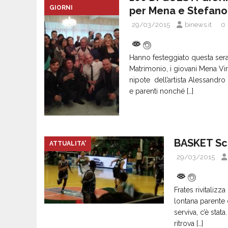
GIORNI
per Mena e Stefano
29/03/2015
binews.it
0
Hanno festeggiato questa sera
Matrimonio, i giovani Mena Vir
nipote dell’artista Alessandro
e parenti nonché
[…]
BASKET Sca
ATTUALITA'
29/03/2015
Frates rivitalizz
lontana parente 
serviva, c’è stat
ritrova
[…]