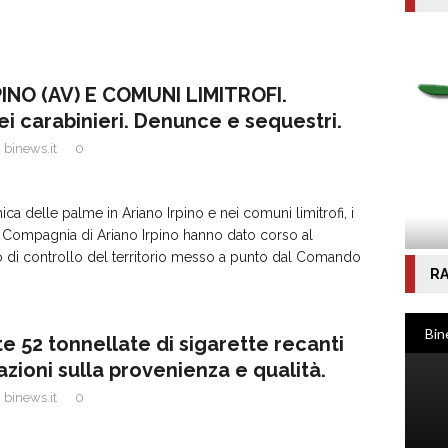
INO (AV) E COMUNI LIMITROFI.
ei carabinieri. Denunce e sequestri.
binews.it
0
ca delle palme in Ariano Irpino e nei comuni limitrofi, i
a Compagnia di Ariano Irpino hanno dato corso al
o di controllo del territorio messo a punto dal Comando
RA
e 52 tonnellate di sigarette recanti
azioni sulla provenienza e qualità.
binews.it
0