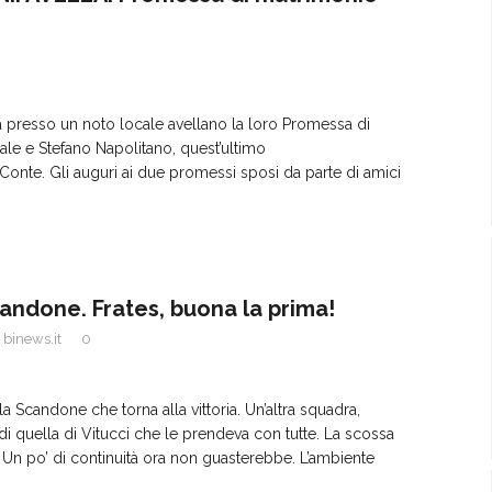
 presso un noto locale avellano la loro Promessa di
ale e Stefano Napolitano, quest’ultimo
 Conte. Gli auguri ai due promessi sposi da parte di amici
ndone. Frates, buona la prima!
binews.it
0
a la Scandone che torna alla vittoria. Un’altra squadra,
di quella di Vitucci che le prendeva con tutte. La scossa
a. Un po’ di continuità ora non guasterebbe. L’ambiente