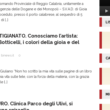
Comando Provinciale di Reggio Calabria, unitamente a
Agenzia delle Dogane e dei Monopoli – S.V.A.D. di Gioia
ceduto, presso il porto calabrese, al sequestro di 5
i di
[…]
LI
IGIANATO. Conosciamo l’artista:
otticelli, i colori della gioia e del
binews.it
0
CA
 Giuliano “Non ho scritto la mia vita sulle pagine di un libro
mia vita sulle tele, con la forza della materia, con la grazia
ole
[…]
MI
. Clinica Parco degli Ulivi, si
uno spiraglio