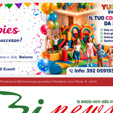
Promessa di Matrimonio per gli avellani Michele e Lucia Vittoria
100 DI
Carla Miceli: gli auguri speciali della famiglia Colucci
100 DI QUESTI GIORNI
de che vive da oltre due secoli
ATTUALITA'