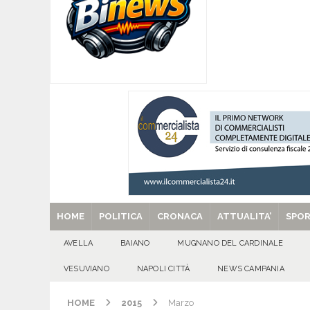
[ 06/08/2026 ]
Il comune di Meta di Sorrento st
CITTA'
[ 06/08/2026 ]
Mugnano del Cardinale, Iolanda 
[ 06/08/2026 ]
Lutto ad Avella: è scomparso i
[ 29/08/2025 ]
SANT’Oggi. Venerdì 29 agosto la 
HOME
POLITICA
CRONACA
ATTUALITA’
SPO
AVELLA
BAIANO
MUGNANO DEL CARDINALE
VESUVIANO
NAPOLI CITTÀ
NEWS CAMPANIA
HOME
2015
Marzo