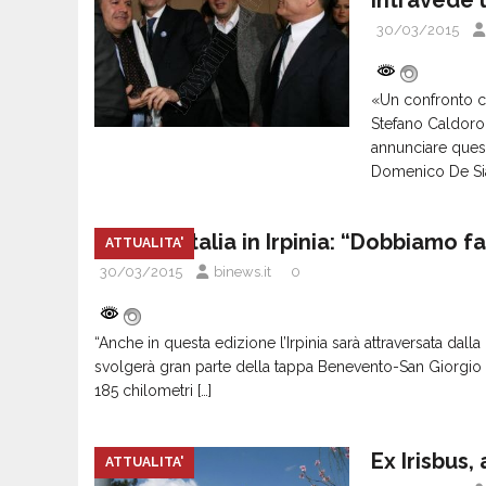
30/03/2015
«Un confronto co
Stefano Caldoro 
annunciare questa
Domenico De Si
Giro d’Italia in Irpinia: “Dobbiamo fa
ATTUALITA'
30/03/2015
binews.it
0
“Anche in questa edizione l’Irpinia sarà attraversata dalla 
svolgerà gran parte della tappa Benevento-San Giorgio de
185 chilometri
[…]
Ex Irisbus,
ATTUALITA'