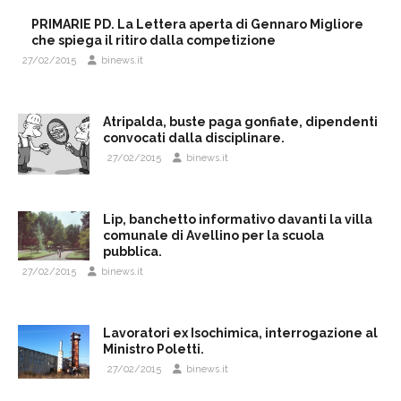
PRIMARIE PD. La Lettera aperta di Gennaro Migliore
che spiega il ritiro dalla competizione
27/02/2015
binews.it
Atripalda, buste paga gonfiate, dipendenti
convocati dalla disciplinare.
27/02/2015
binews.it
Lip, banchetto informativo davanti la villa
comunale di Avellino per la scuola
pubblica.
27/02/2015
binews.it
Lavoratori ex Isochimica, interrogazione al
Ministro Poletti.
27/02/2015
binews.it