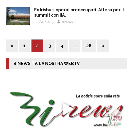
Ex Irisbus, operai preoccupati. Attesa per il
summit con IIA.
27/02/2015
binews.it
«
1
2
3
4
…
28
»
BINEWS TV. LA NOSTRA WEBTV