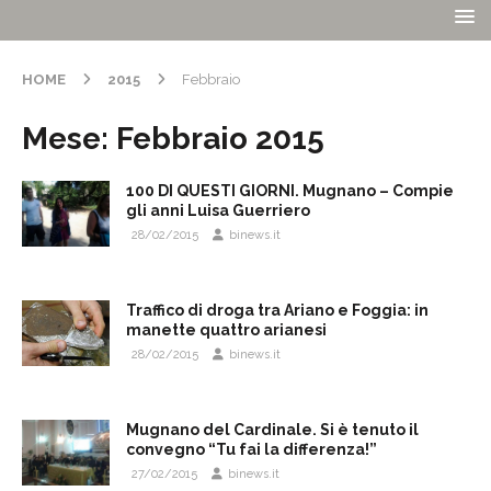
HOME
2015
Febbraio
Mese:
Febbraio 2015
100 DI QUESTI GIORNI. Mugnano – Compie
gli anni Luisa Guerriero
28/02/2015
binews.it
Traffico di droga tra Ariano e Foggia: in
manette quattro arianesi
28/02/2015
binews.it
Mugnano del Cardinale. Si è tenuto il
convegno “Tu fai la differenza!”
27/02/2015
binews.it