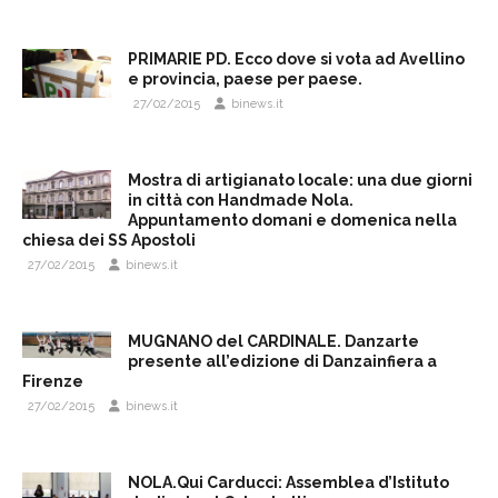
PRIMARIE PD. Ecco dove si vota ad Avellino
e provincia, paese per paese.
27/02/2015
binews.it
Mostra di artigianato locale: una due giorni
in città con Handmade Nola.
Appuntamento domani e domenica nella
chiesa dei SS Apostoli
27/02/2015
binews.it
MUGNANO del CARDINALE. Danzarte
presente all’edizione di Danzainfiera a
Firenze
27/02/2015
binews.it
NOLA.Qui Carducci: Assemblea d’Istituto