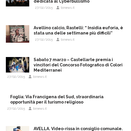
dedicata al Cyberbullismo
27/02/2015
binews.it
Avellino calcio, Rastelli: “ Insidia euforia, è
stata una delle settimane più difficili”
27/02/2015
binews.it
Sabato 7 marzo – Castellarte premia i
vincitori del Concorso Fotografico di Colori
Mediterranei
27/02/2015
binews.it
Foglia: Via Francigena del Sud, straordinaria
opportunità per il turismo religioso
27/02/2015
binews.it
AVELLA. Video-rissa in consiglio comunale.