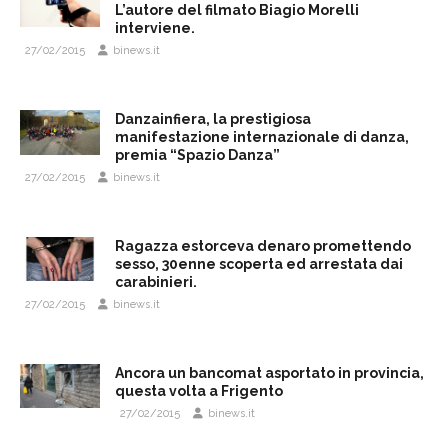
L’autore del filmato Biagio Morelli
interviene.
27/02/2015
binews.it
Danzainfiera, la prestigiosa
manifestazione internazionale di danza,
premia “Spazio Danza”
27/02/2015
binews.it
Ragazza estorceva denaro promettendo
sesso, 30enne scoperta ed arrestata dai
carabinieri.
27/02/2015
binews.it
Ancora un bancomat asportato in provincia,
questa volta a Frigento
27/02/2015
binews.it