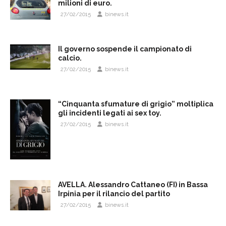
milioni di euro.
27/02/2015
binews.it
Il governo sospende il campionato di
calcio.
27/02/2015
binews.it
“Cinquanta sfumature di grigio” moltiplica
gli incidenti legati ai sex toy.
27/02/2015
binews.it
AVELLA. Alessandro Cattaneo (FI) in Bassa
Irpinia per il rilancio del partito
27/02/2015
binews.it