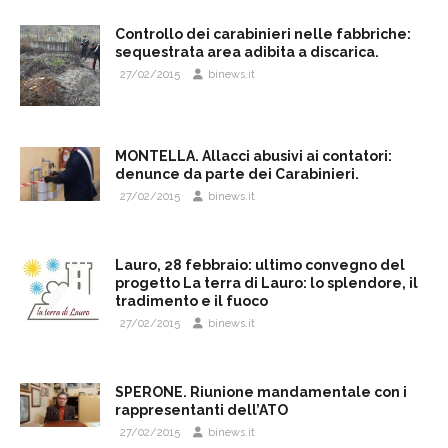
Controllo dei carabinieri nelle fabbriche:
sequestrata area adibita a discarica.
27/02/2015
binews.it
MONTELLA. Allacci abusivi ai contatori:
denunce da parte dei Carabinieri.
27/02/2015
binews.it
Lauro, 28 febbraio: ultimo convegno del
progetto La terra di Lauro: lo splendore, il
tradimento e il fuoco
27/02/2015
binews.it
SPERONE. Riunione mandamentale con i
rappresentanti dell’ATO
27/02/2015
binews.it