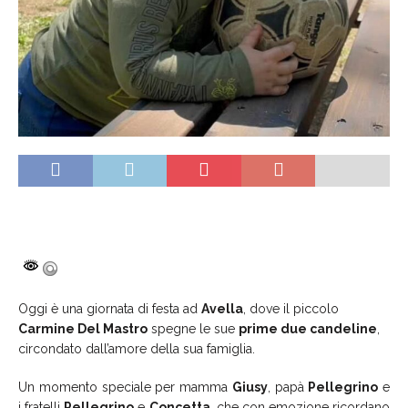
Oggi è una giornata di festa ad
Avella
, dove il piccolo
Carmine Del Mastro
spegne le sue
prime due candeline
,
circondato dall’amore della sua famiglia.
Un momento speciale per mamma
Giusy
, papà
Pellegrino
e
i fratelli
Pellegrino
e
Concetta
, che con emozione ricordano