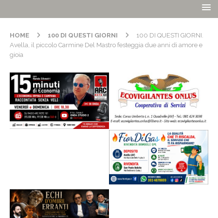
HOME
100 DI QUESTI GIORNI
100 DI QUESTI GIORNI.
Avella, il piccolo Carmine Del Mastro festeggia due anni di amore e
gioia