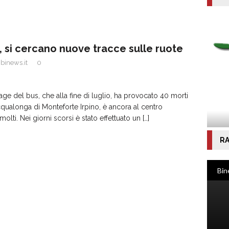
, si cercano nuove tracce sulle ruote
binews.it
0
rage del bus, che alla fine di luglio, ha provocato 40 morti
cqualonga di Monteforte Irpino, è ancora al centro
 molti. Nei giorni scorsi è stato effettuato un
[…]
RA