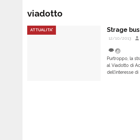
viadotto
Strage bus
ATTUALITA'
12/10/2013
Purtroppo, la st
al Viadotto di A
dell’interesse di