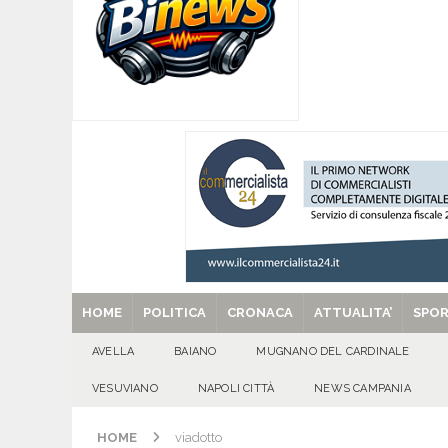
[ 06/08/2026 ]
Mugnano del Cardinale, Iolanda 
[ 06/08/2026 ]
Lutto ad Avella: è scomparso i
[ 06/08/2026 ]
Brusciano dà il benvenuto all’Ago
Gigli
CULTURA E MANIFESTAZIONI
[ 06/08/2026 ]
VALLESACCARDA, torna CumVivere
E MANIFESTAZIONI
[ 29/08/2025 ]
SANT’Oggi. Venerdì 29 agosto la 
HOME
POLITICA
CRONACA
ATTUALITA’
SPO
AVELLA
BAIANO
MUGNANO DEL CARDINALE
VESUVIANO
NAPOLI CITTÀ
NEWS CAMPANIA
HOME
viadotto