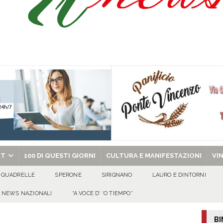
Prisco è la nuova agente della Polizia Municipale
ATTUALITA'
l dott. Domenico Amato, aveva 85 anni
AVELLA
sto Antoniano Bruscianese: al via il conto alla rovescia per la 151ª Festa dei
: la tavola come simbolo di condivisione, armonia e bellezza.
CULTURA
chiesa celebra il Martirio di san Giovanni Battista e santa Sabina
EVIDENZA
RT
100 DI QUESTI GIORNI
CULTURA E MANIFESTAZIONI
VI
QUADRELLE
SPERONE
SIRIGNANO
LAURO E DINTORNI
NEWS NAZIONALI
“A VOCE D’ ‘O TIEMPO”
BI