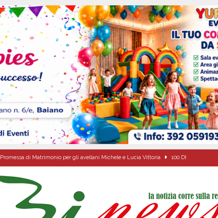
Promessa di Matrimonio per gli avellani Michele e Lucia Vittoria
100 DI
ipula protolocco d’intesa con la guardia Agroforestale Italiana
SALERNO