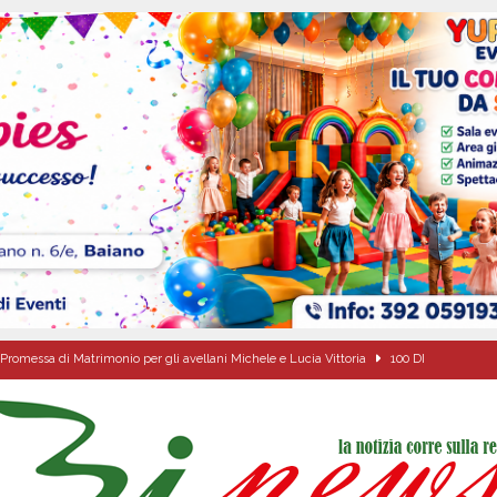
Promessa di Matrimonio per gli avellani Michele e Lucia Vittoria
100 DI
a Carmine Colucci, il 60enne morto tragicamente nel giorno della festa di