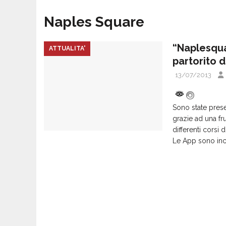
Naples Square
“Naplesqua
ATTUALITA'
partorito d
13/07/2013
Sono state pres
grazie ad una fr
differenti corsi 
Le App sono inc