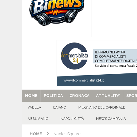
[ 09/08/2026 ]
Baiano, smarrito un Chihuahua: l
[ 09/08/2026 ]
Festa della Mozzarella di Bufala
CASERTANA
[ 09/08/2026 ]
Mugnano del Cardinale, tragedi
ATTUALITA'
[ 09/08/2026 ]
Avella, cucciolo smarrito in via C
[ 29/08/2025 ]
SANT’Oggi. Venerdì 29 agosto la 
HOME
POLITICA
CRONACA
ATTUALITA’
SPO
AVELLA
BAIANO
MUGNANO DEL CARDINALE
VESUVIANO
NAPOLI CITTÀ
NEWS CAMPANIA
HOME
Naples Square