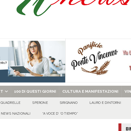
’appello per ritrovarlo
ATTUALITA'
 a Cancello ed Arnone: filiera bufalina solida ed in crescita continua
AREA
a nel giorno di Santa Filomena: muore il 60enne Carmine Colucci
arlo III: l’appello della famiglia per ritrovarlo
AVELLA
chiesa celebra il Martirio di san Giovanni Battista e santa Sabina
EVIDENZA
RT
100 DI QUESTI GIORNI
CULTURA E MANIFESTAZIONI
VI
QUADRELLE
SPERONE
SIRIGNANO
LAURO E DINTORNI
NEWS NAZIONALI
“A VOCE D’ ‘O TIEMPO”
BI