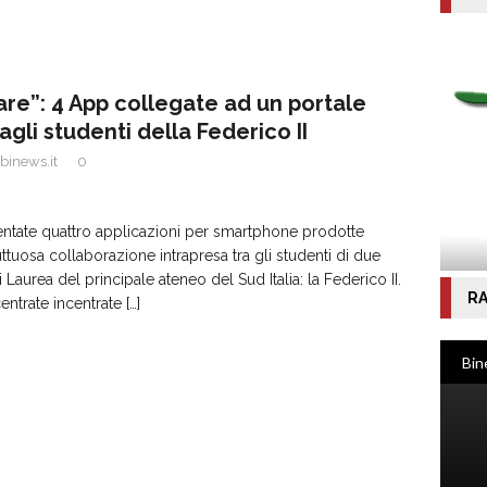
re”: 4 App collegate ad un portale
agli studenti della Federico II
binews.it
0
entate quattro applicazioni per smartphone prodotte
uttuosa collaborazione intrapresa tra gli studenti di due
di Laurea del principale ateneo del Sud Italia: la Federico II.
RA
entrate incentrate
[…]