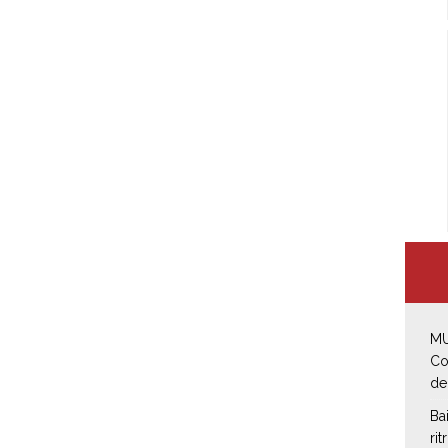
MU
Co
de
Ba
rit