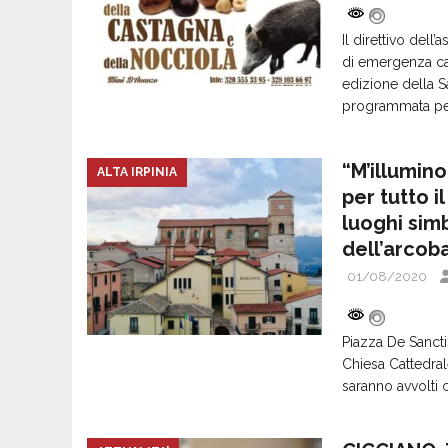
Il direttivo dell’
di emergenza ca
edizione della S
programmata per
“M’illumin
ALTA IRPINIA
per tutto i
luoghi sim
dell’arcob
01/08/2020
Piazza De Sanctis
Chiesa Cattedral
saranno avvolti 