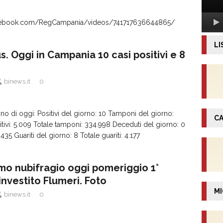
acebook.com/RegCampania/videos/741717636644865/
LI
. Oggi in Campania 10 casi positivi e 8
binews.it
0
ino di oggi: Positivi del giorno: 10 Tamponi del giorno:
CA
itivi: 5.009 Totale tamponi: 334.998 Deceduti del giorno: 0
435 Guariti del giorno: 8 Totale guariti: 4.177
imo nubifragio oggi pomeriggio 1°
investito Flumeri. Foto
MI
binews.it
0