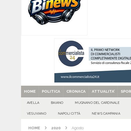
[ 08/08/2026 ]
POLLENA TROCCHIA (NA). Buoni l
sul fronte dell’edilizia scolastica
VESUVIAN
[ 08/08/2026 ]
U.S. Avellino. Claudio Manzi ced
[ 08/08/2026 ]
Forino (AV): Sale l’attesa per i
patronali
CULTURA E MANIFESTAZIONI
[ 08/08/2026 ]
Quadrelle in Festa: Tutto pronto
EVIDENZA
[ 29/08/2025 ]
SANT’Oggi. Venerdì 29 agosto la 
HOME
POLITICA
CRONACA
ATTUALITA’
SPO
AVELLA
BAIANO
MUGNANO DEL CARDINALE
VESUVIANO
NAPOLI CITTÀ
NEWS CAMPANIA
HOME
2020
Agosto