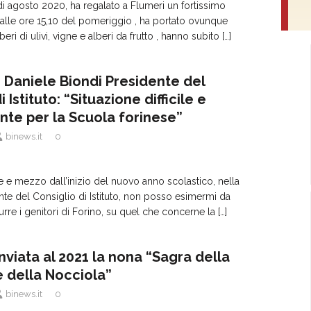
di agosto 2020, ha regalato a Flumeri un fortissimo
alle ore 15,10 del pomeriggio , ha portato ovunque
eri di ulivi, vigne e alberi da frutto , hanno subito
[…]
. Daniele Biondi Presidente del
 Istituto: “Situazione difficile e
te per la Scuola forinese”
binews.it
0
 e mezzo dall’inizio del nuovo anno scolastico, nella
ente del Consiglio di Istituto, non posso esimermi da
rre i genitori di Forino, su quel che concerne la
[…]
nviata al 2021 la nona “Sagra della
 della Nocciola”
binews.it
0