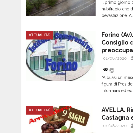
Il primo giorno 
nubifragio che d
devastazione. Alb
Forino (Av)
ATTUALITA'
Consiglio di
preoccupan
01/08/2020
“A quasi un mese
figura di Presid
informare ed edu
AVELLA. Ri
ATTUALITA'
Castagna e
01/08/2020