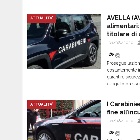
AVELLA (AV)
ATTUALITA'
alimentari:
titolare di
01/08/2020
Prosegue l’azion
costantemente imp
garantire sicurez
eseguito presso 
I Carabini
ATTUALITA'
fine all’in
01/08/2020