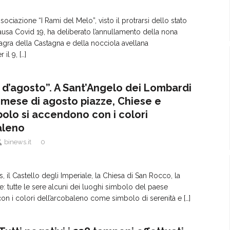
associazione “I Rami del Melo”, visto il protrarsi dello stato
usa Covid 19, ha deliberato l’annullamento della nona
agra della Castagna e della nocciola avellana
 il 9,
[…]
o d’agosto”. A Sant’Angelo dei Lombardi
l mese di agosto piazze, Chiese e
bolo si accendono con i colori
aleno
binews.it
0
, il Castello degli Imperiale, la Chiesa di San Rocco, la
e: tutte le sere alcuni dei luoghi simbolo del paese
con i colori dell’arcobaleno come simbolo di serenità e
[…]