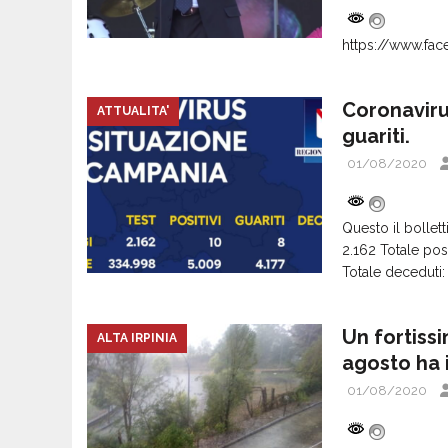
https://www.f
Coronavirus
ATTUALITA'
guariti.
01/08/2020
Questo il bollett
2.162 Totale pos
Totale deceduti: 
Un fortiss
ALTA IRPINIA
agosto ha 
01/08/2020