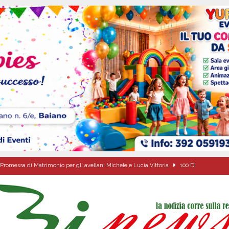
Promessa di Matrimonio per gli avellani Michele e Lucia Vittoria
100 DI
due Napoletane: Elena d’Amico Miss Cinema Campania e Valeria Nettuno Miss