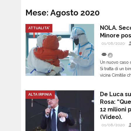
Mese:
Agosto 2020
NOLA. Secon
ATTUALITA'
Minore pos
01/08/2020
Un nuovo caso di 
Si tratta di un b
vicina Cimitile c
De Luca sul
ALTA IRPINIA
Rosa: “Que
12 milioni 
(Video).
01/08/2020