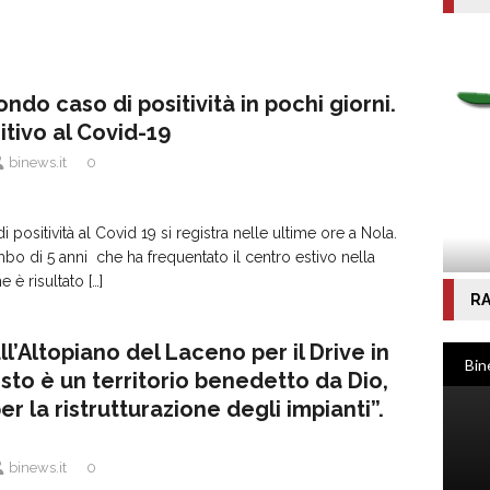
do caso di positività in pochi giorni.
itivo al Covid-19
binews.it
0
positività al Covid 19 si registra nelle ultime ore a Nola.
imbo di 5 anni che ha frequentato il centro estivo nella
he è risultato
[…]
RA
l’Altopiano del Laceno per il Drive in
sto è un territorio benedetto da Dio,
per la ristrutturazione degli impianti”.
binews.it
0