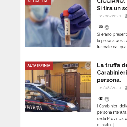
CICCIANO. T
ATTUALITA'
Si tira un s
01/08/2020
Si erano present
la propria posit
funerale dal qual
La truffa 
ALTA IRPINIA
Carabinier
persona.
01/08/2020
I Carabinieri de
persona ritenuta 
della Provincia d
di reato.
[…]