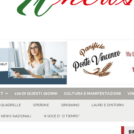
ibro e cedole librarie, al via le domande Scuole ancora protagoniste, anche
O
uto alla Scafatese a titolo definitivo
ATTUALITA'
l concerto del 10 agosto di Anna Tatangelo in occasione dei festeggiamenti
 per i solenni festeggiamenti in onore di San Giovanni Battista 2026!
chiesa celebra il Martirio di san Giovanni Battista e santa Sabina
EVIDENZA
RT
100 DI QUESTI GIORNI
CULTURA E MANIFESTAZIONI
VI
QUADRELLE
SPERONE
SIRIGNANO
LAURO E DINTORNI
NEWS NAZIONALI
“A VOCE D’ ‘O TIEMPO”
BI