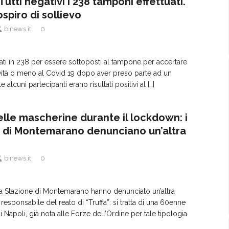
utti negativi i 238 tamponi effettuati.
ospiro di sollievo
binews.it
0
ati in 238 per essere sottoposti al tampone per accertare
ività o meno al Covid 19 dopo aver preso parte ad un
e alcuni partecipanti erano risultati positivi al
[…]
delle mascherine durante il lockdown: i
i di Montemarano denunciano un’altra
binews.it
0
lla Stazione di Montemarano hanno denunciato un’altra
responsabile del reato di “Truffa”: si tratta di una 60enne
i Napoli, già nota alle Forze dell’Ordine per tale tipologia