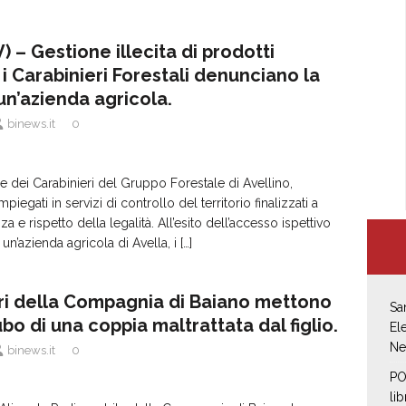
 – Gestione illecita di prodotti
 i Carabinieri Forestali denunciano la
 un’azienda agricola.
binews.it
0
e dei Carabinieri del Gruppo Forestale di Avellino,
iegati in servizi di controllo del territorio finalizzati a
za e rispetto della legalità. All’esito dell’accesso ispettivo
un’azienda agricola di Avella, i
[…]
eri della Compagnia di Baiano mettono
Sa
cubo di una coppia maltrattata dal figlio.
El
Ne
binews.it
0
PO
li