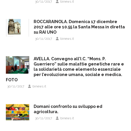
30/11/2017
binews.it
ROCCARAINOLA. Domenica 17 dicembre
2017 alle ore 10.55 la Santa Messa in diretta
su RAI UNO
30/11/2017
binews.it
AVELLA. Convegno all’I.C. “Mons. P.
Guerriero” sulle malattie genetiche rare e
la solidarietà come elemento essenziale
per l’evoluzione umana, sociale e medica.
FOTO
30/11/2017
binews.it
Domani confronto su sviluppo ed
agricoltura.
30/11/2017
binews.it