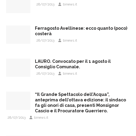
28/07/2013
binews.it
Ferragosto Avellinese: ecco quanto (poco)
costerà
28/07/2013
binews.it
LAURO. Convocato per il 1 agosto il
Consiglio Comunale.
28/07/2013
binews.it
“Il Grande Spettacolo dell’Acqua”,
anteprima dell’ottava edizione: il sindaco
fa gli onori di casa, presenti Monsignor
Cascio e il Procuratore Guerriero.
28/07/2013
binews.it