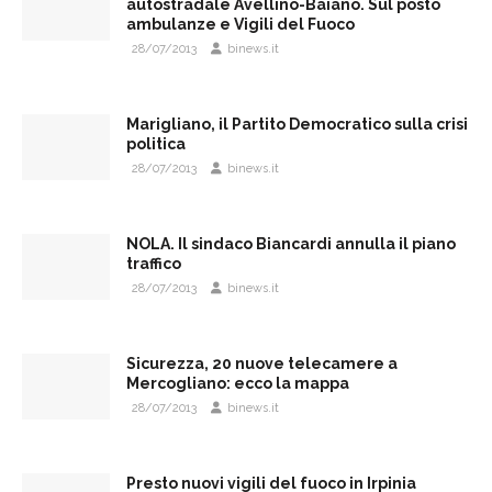
autostradale Avellino-Baiano. Sul posto
ambulanze e Vigili del Fuoco
28/07/2013
binews.it
Marigliano, il Partito Democratico sulla crisi
politica
28/07/2013
binews.it
NOLA. Il sindaco Biancardi annulla il piano
traffico
28/07/2013
binews.it
Sicurezza, 20 nuove telecamere a
Mercogliano: ecco la mappa
28/07/2013
binews.it
Presto nuovi vigili del fuoco in Irpinia