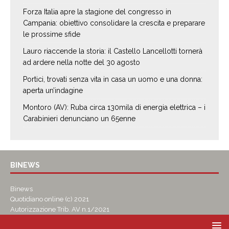
Forza Italia apre la stagione del congresso in
Campania: obiettivo consolidare la crescita e preparare
le prossime sfide
Lauro riaccende la storia: il Castello Lancellotti tornerà
ad ardere nella notte del 30 agosto
Portici, trovati senza vita in casa un uomo e una donna:
aperta un’indagine
Montoro (AV): Ruba circa 130mila di energia elettrica – i
Carabinieri denunciano un 65enne
BINEWS
Binews
Quotidiano online (c) 2021
Autorizzazione Trib. AV n.1/2021