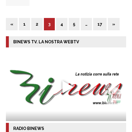
«
1
2
3
4
5
…
17
»
BINEWS TV. LA NOSTRA WEBTV
RADIO BINEWS