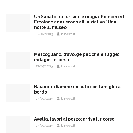
Un Sabato tra turismo e magia: Pompei ed
Ercolano aderiscono all’iniziativa “Una
notte al museo”
27/07/2013
binews.it
Mercogliano, travolge pedone e fugge:
indagini in corso
27/07/2013
binews.it
Baiano: in fiamme un auto con famiglia a
bordo
27/07/2013
binews.it
Avella, lavori al pozzo: arriva il ricorso
27/07/2013
binews.it