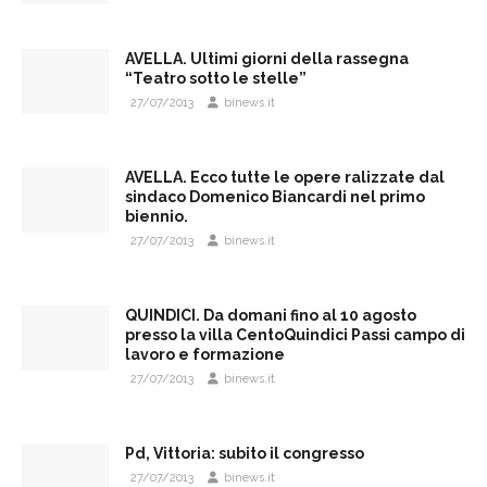
AVELLA. Ultimi giorni della rassegna
“Teatro sotto le stelle”
27/07/2013
binews.it
AVELLA. Ecco tutte le opere ralizzate dal
sindaco Domenico Biancardi nel primo
biennio.
27/07/2013
binews.it
QUINDICI. Da domani fino al 10 agosto
presso la villa CentoQuindici Passi campo di
lavoro e formazione
27/07/2013
binews.it
Pd, Vittoria: subito il congresso
27/07/2013
binews.it