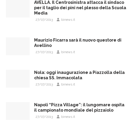
AVELLA. Il Centrosinistra attacca il sindaco
per il taglio dei pini nel plesso della Scuola
Media
27/07/2013
binews.it
Maurizio Ficarra sarà il nuovo questore di
Avellino
27/07/2013
binews.it
Nola: oggi inaugurazione a Piazzolla della
chiesa SS. Immacolata
27/07/2013
binews.it
Napoli “Pizza Village”: il lungomare ospita
il campionato mondiale del pizzaiolo
27/07/2013
binews.it