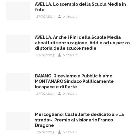
AVELLA. Lo scempio della Scuola Media in
foto
27/07/2013
binews.it
AVELLA. Anche i Pini della Scuola Media
abbattuti senza ragione. Addio ad un pezzo
di storia delle scuole medie
27/07/2013
binews.it
BAIANO. Riceviamo e Pubblicihiamo.
MONTANARO Sindaco Politicamente
Incapace e di Parte.
27/07/2013
binews.it
Mercogliano: Castellarte dedicato a «La
strada». Premio al visionario Franco
Dragone
27/07/2013
binews.it