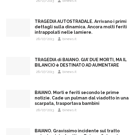
28/07/2013
binews.it
TRAGEDIA AUTOSTRADALE. Arrivano i primi
dettagli sulla dinamica. Ancora molti feriti
intrappolati nelle lamiere.
28/07/2013
binews.it
TRAGEDIA di BAIANO. GIA’ DUE MORTI, MA IL
BILANCIO è DESTINATO AD AUMENTARE
28/07/2013
binews.it
BAIANO. Morti e feriti secondo le prime
notizie. Cade un pulman dal viadotto in una
scarpata, trasportava bambini
28/07/2013
binews.it
BAIANO. Gravissimo incidente sul tratto