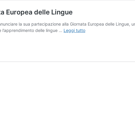
 Europea delle Lingue
 annunciare la sua partecipazione alla Giornata Europea delle Lingue,
AVELLINO.
re l’apprendimento delle lingue …
Leggi tutto
“CONVITTOGETHER”
Giornata
Europea
delle
Lingue