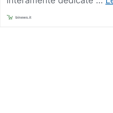
interamente dedicate …
L
binews.it